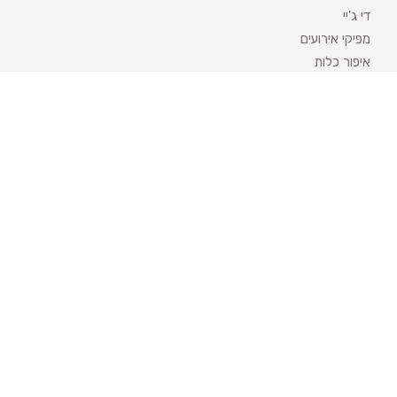
די ג'יי
מפיקי אירועים
איפור כלות
לימוזינה והסעות
טבעות נישואין
קייטרינג לאירועים
עיצוב אירועים
מחשבון חתונה
קטגוריות פופולריות
אטרקציות לאירועים
מגנטים לאירועים
שזירת פרחים לחתונה
אולמות לחינה
השכרת ציוד לאירועים
חתונה אזרחית בקפריסין
חתונה אזרחית בפראג