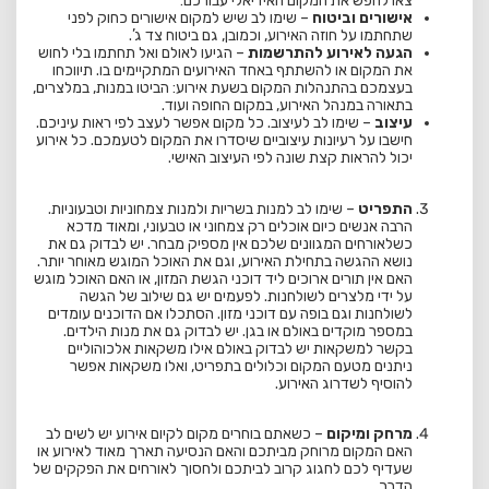
צאו לחפש את המקום האידיאלי עבורכם:
אישורים וביטוח
– שימו לב שיש למקום אישורים כחוק לפני
שתחתמו על חוזה האירוע, וכמובן, גם ביטוח צד ג’.
הגעה לאירוע להתרשמות
– הגיעו לאולם ואל תחתמו בלי לחוש
את המקום או להשתתף באחד האירועים המתקיימים בו. תיווכחו
בעצמכם בהתנהלות המקום בשעת אירוע: הביטו במנות, במלצרים,
בתאורה במנהל האירוע, במקום החופה ועוד.
עיצוב
– שימו לב לעיצוב. כל מקום אפשר לעצב לפי ראות עיניכם.
חישבו על רעיונות עיצוביים שיסדרו את המקום לטעמכם. כל אירוע
יכול להראות קצת שונה לפי העיצוב האישי.
התפריט
– שימו לב למנות בשריות ולמנות צמחוניות וטבעוניות.
הרבה אנשים כיום אוכלים רק צמחוני או טבעוני, ומאוד מדכא
כשלאורחים המגוונים שלכם אין מספיק מבחר. יש לבדוק גם את
נושא ההגשה בתחילת האירוע, וגם את האוכל המוגש מאוחר יותר.
האם אין תורים ארוכים ליד דוכני הגשת המזון, או האם האוכל מוגש
על ידי מלצרים לשולחנות. לפעמים יש גם שילוב של הגשה
לשולחנות וגם בופה עם דוכני מזון. הסתכלו אם הדוכנים עומדים
במספר מוקדים באולם או בגן. יש לבדוק גם את מנות הילדים.
בקשר למשקאות יש לבדוק באולם אילו משקאות אלכוהוליים
ניתנים מטעם המקום וכלולים בתפריט, ואלו משקאות אפשר
להוסיף לשדרוג האירוע.
מרחק ומיקום
– כשאתם בוחרים מקום לקיום אירוע יש לשים לב
האם המקום מרוחק מביתכם והאם הנסיעה תארך מאוד לאירוע או
שעדיף לכם לחגוג קרוב לביתכם ולחסוך לאורחים את הפקקים של
הדרך.