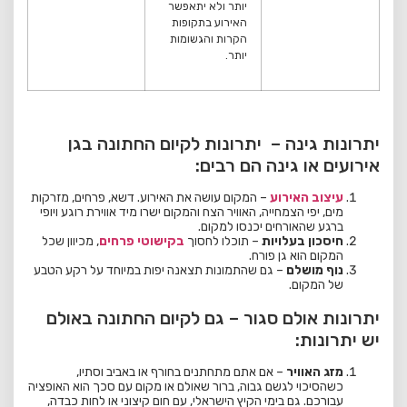
יותר ולא יתאפשר
האירוע בתקופות
הקרות והגשומות
יותר.
יתרונות גינה – יתרונות לקיום החתונה בגן
אירועים או גינה הם רבים:
עיצוב האירוע
– המקום עושה את האירוע. דשא, פרחים, מזרקות
מים, יפי הצמחייה, האוויר הצח והמקום ישרו מיד אווירת רוגע ויופי
ברגע שהאורחים יכנסו למקום.
חיסכון בעלויות
– תוכלו לחסוך
בקישוטי פרחים
, מכיוון שכל
המקום הוא גן פורח.
נוף מושלם
– גם שהתמונות תצאנה יפות במיוחד על רקע הטבע
של המקום.
יתרונות אולם סגור – גם לקיום החתונה באולם
יש יתרונות:
מזג האוויר
– אם אתם מתחתנים בחורף או באביב וסתיו,
כשהסיכוי לגשם גבוה, ברור שאולם או מקום עם סכך הוא האופציה
עבורכם. גם בימי הקיץ הישראלי, עם חום קיצוני או לחות כבדה,