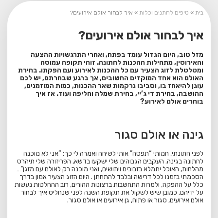
בית
»
טיפים לחתנים וכלות
»
איך לבחור אולם אירועים?
איך לבחור אולם אירועים?
מזל טוב, היום הגדול עומד בפתח, ואחרי התרגשויות ההצעה
והאירוסין, מתחילות ההכנות לחתונה. זוהי תקופה עמוסה
ומטלטלת לזוג הצעיר עם כל ההכנות לאירוע ועם הפקתו. בחירת
האולם הוא אחד המוקדים החשובים, אך ברגע שבחרתם, יש לכם
עוגן להיאחז בו, וסביבו נרקמות שאר ההכנות, כמות המוזמנים,
ההושבה, בחירת די ג’יי, בחירת שמלה וחליפה ועוד. אז איך
בוחרים אולם לאירוע?
גינה או אולם סגור
לפני חתונתי, חמותי “תפסה” אותי לשיחה ואמרה לי כך: “אני לא מוכנה
לחתונה בגינה. העקבים הגבוהים שלי ישקעו בדשא, הפריזורה שלי תיהרס
מהלחות, האוכל יתמלא בזבובים ויתושים, ואני מוכנה רק לאולם עם מזגן”…
הסכמתי בזמנו לכל דרישה ובלבד להתחתן . היום הזוג הצעיר אמון בדרך
כלל על ההפקה, ולמרות התחשבות ברצונות ההורים, רוב ההחלטות נעשות
על ידיהם. כמובן שיש לשקול את תקופת השנה לפני שנחליט איך לבחור
אולם אירועים, סגור או פתוח, גן אירועים או אולם סגור.