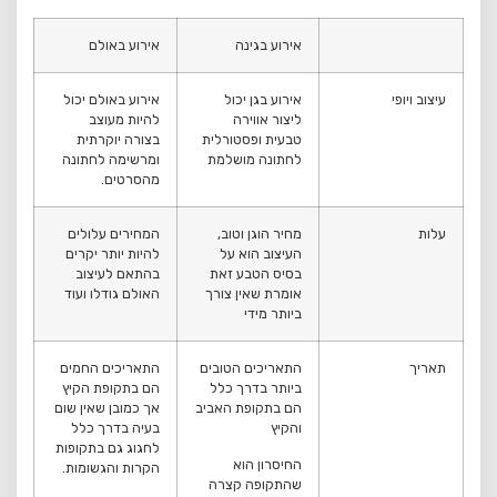
אירוע בגינה
אירוע באולם
עיצוב ויופי
אירוע בגן יכול
אירוע באולם יכול
ליצור אווירה
להיות מעוצב
טבעית ופסטורלית
בצורה יוקרתית
לחתונה מושלמת
ומרשימה לחתונה
מהסרטים.
עלות
מחיר הוגן וטוב,
המחירים עלולים
העיצוב הוא על
להיות יותר יקרים
בסיס הטבע זאת
בהתאם לעיצוב
אומרת שאין צורך
האולם גודלו ועוד
ביותר מידי
תאריך
התאריכים הטובים
התאריכים החמים
ביותר בדרך כלל
הם בתקופת הקיץ
הם בתקופת האביב
אך כמובן שאין שום
והקיץ
בעיה בדרך כלל
לחגוג גם בתקופות
החיסרון הוא
הקרות והגשומות.
שהתקופה קצרה