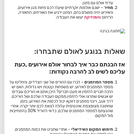
עדיף אולם עם מזגן.
מחיר
– ישנם אולמות יוקרתיים שיעלו לכם פחות מגן אירועים,
והאירוע יהיה מושלם בהם. המזגן ירגיע את האורחים, התאורה,
הריהוט
והמוזיקה
יעשו את העבודה.
שאלות בנוגע לאולם שתבחרו:
אז הבנתם כבר איך לבחור אולם אירועים ,כעת
עליכם לשים לב להרבה נקודות:
מספר המוזמנים
– דברו עם ההורים של שני הצדדים, והחליטו על
מספר המוזמנים לאירוע. יש משפחות קטנות ויש גדולות, האם יש
הרבה חברים להזמין או מעט חברים? היכן אתם או הוריכם עובדים:
יש אנשים שתרצו אולי להזמין ממקום העבודה שלכם ושל הוריכם.
דרך אגב, ריבוי מוזמנים דווקא יכול לכסות את האירוע, בזמן
שחתונה מצומצמת ואינטימית עלולה לצאת לכם יותר יקרה. אחרי
שהגעתם למספר המוזמנים שלכם, כדאי להוריד 30% בהתחייבות
מול המקום.
חיפוש המקום האידיאלי
– אחרי שתבינו את כמות המוזמנים,