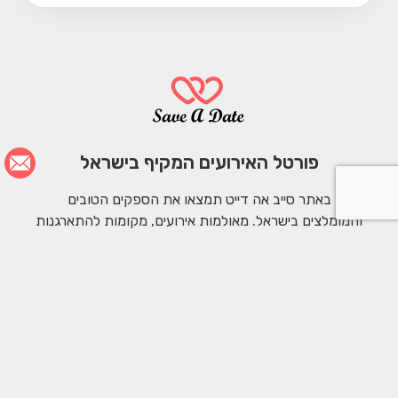
פורטל האירועים המקיף בישראל
באתר סייב אה דייט תמצאו את הספקים הטובים
והמומלצים בישראל. מאולמות אירועים, מקומות להתארגנות
כלה, חליפות חתן, קייטרינג לאירועים, איפור ותסרוקות כלה
ועד למקומות לירח דבש. כל מה שצריך כדי לארגן אירוע.
הצטרפו לקבוצת הFacebook שלנו