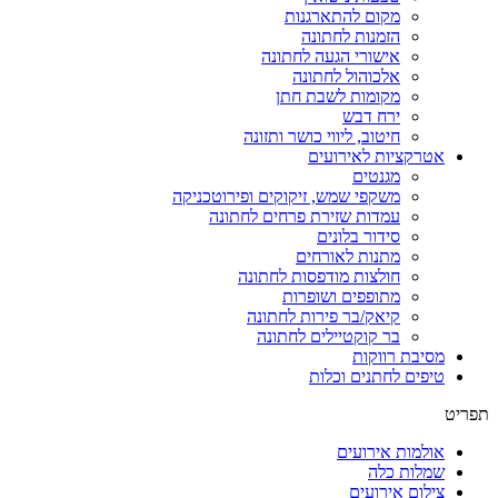
מקום להתארגנות
הזמנות לחתונה
אישורי הגעה לחתונה
אלכוהול לחתונה
מקומות לשבת חתן
ירח דבש
חיטוב, ליווי כושר ותזונה
אטרקציות לאירועים
מגנטים
משקפי שמש, זיקוקים ופירוטכניקה
עמדות שזירת פרחים לחתונה
סידור בלונים
מתנות לאורחים
חולצות מודפסות לחתונה
מתופפים ושופרות
קיאק/בר פירות לחתונה
בר קוקטיילים לחתונה
מסיבת רווקות
טיפים לחתנים וכלות
תפריט
אולמות אירועים
שמלות כלה
צילום אירועים