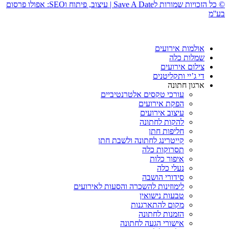
© כל הזכויות שמורות לSave A Date | עיצוב, פיתוח וSEO: אפולו פרסום
בע''מ
אולמות אירועים
שמלות כלה
צילום אירועים
די ג’יי ותקליטנים
ארגון חתונה
עורכי טקסים אלטרנטיביים
הפקת אירועים
עיצוב אירועים
להקות לחתונה
חליפות חתן
קייטרינג לחתונה ולשבת חתן
תסרוקות כלה
איפור כלות
נעלי כלה
סידורי הושבה
לימוזינות להשכרה והסעות לאירועים
טבעות נישואין
מקום להתארגנות
הזמנות לחתונה
אישורי הגעה לחתונה