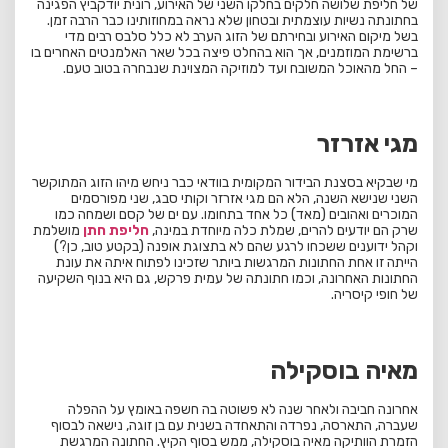
של חליפת שלושה חלקים בחלקו השני של האירוע, רונית יודקביץ הפגינה
בחתונתה נשיות עוצמתית ובטחון שלא נראה במחוזותינו כבר הרבה זמן.
בשל מיקום האירוע ובחירתם של הזוג הערב לא כלל סלבס רבים מדי
ברשימת המוזמנים, אך הוא בהחלט פיצה בכל שאר האלמנטים האחרים בו
– החל מהאוכל המשובח ועד למוזיקה המצוינת שנבחרה בטוב טעם.
מגי אזרזר
מי שבקיא בסצנת הבידור המקומית בוודאי כבר ניחש מיהו הזוג המתוקשר
השני שנישא השנה, הלא הם מגי אזרזר וקותי סבג, שני מפורסמים
המוכרים ואהובים (מאד) כל אחד בתחומו. עם ים של קסם ושמחה כמו
שרק הם יודעים להרים, שמלת כלה מיוחדת במינה,
חליפת חתן
מושלמת
וקהל ידוענים ששכחו לרגע שהם לא בתצוגת אופנה (בקטע טוב, כן?)
הייתה זו אחת החתונות המרגשות ביותר שזכינו לפתוח איתה את עונת
החתונות האחרונה, וכמו חתונתה של עמית פרקש, גם היא בנוף השקיעה
של חופי קיסריה.
מאיה בוסקילה
אחרונה חביבה ולאחר שנה לא פשוטה בה חשפה באומץ על ההפלה
שעברה, התארסה, נפרדה והתאחדה בשנית עם בן זוגה, נישאה לבסוף
הזמרת הוותיקה מאיה בוסקילה, ממש בסוף הקיץ. החתונה המרגשת