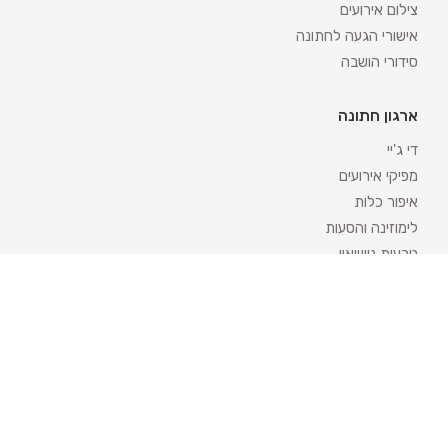
צילום אירועים
אישורי הגעה לחתונה
סידורי הושבה
ארגון חתונה
די ג'יי
מפיקי אירועים
איפור כלות
לימוזינה והסעות
טבעות נישואין
קייטרינג לאירועים
עיצוב אירועים
מחשבון חתונה
קטגוריות פופולריות
אטרקציות לאירועים
מגנטים לאירועים