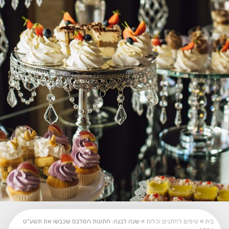
בית
»
טיפים לחתנים וכלות
»
שנה לבנה: חתונות הסלבס שכבשו את תשע”ט