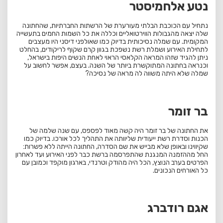
נטע אלחמיסטר
נתחיל עם הכוכבת הבלתי מעורערת של הרשתות החברתיות, שהחתונה
שלה יצאה מהגבולות הווירטואליים וכללה את כל השמות החמים בתעשייה
המקומית. עם שמלה נסיכותית בדיוק כמו שאולפני דיסני היו מעצבים
לתחילת האירוע ושמלת רשת נשפכת בגוון קרם שקוף לריקודים, בהחלט
ניתן להגיד שזהו המראה הקלאסי הראוי לאחת הנשים היפות בישראל,
וכנראה בחתונה המתוקשרת ביותר של השנה. בעצם, אפשר לחשוב על
שמלה שלא היתה משווה לה מראה של נסיכה?
בר זומר
את החתונה של בר זומר היה קשה מאוד לפספס, עם שנה שלמה של
הכנות וסדרת רשת ייעודית שליוותה את התהליך לכל אורכו. בדיוק כמו
שקיווינו ובאופן שלא מבייש את שם הסדרה, החתונה הייתה ללא פשרות:
החל מההזמנה המנגנת שהתפרסמה ברשת כבר לפני האירוע ועד לאחרון
הפרטים בערב הנוצץ, הכל היה מהודק וטרנדי, בארגון מוקפד וכמובן עם
כל האורחים הנכונים.
אגם רודברג