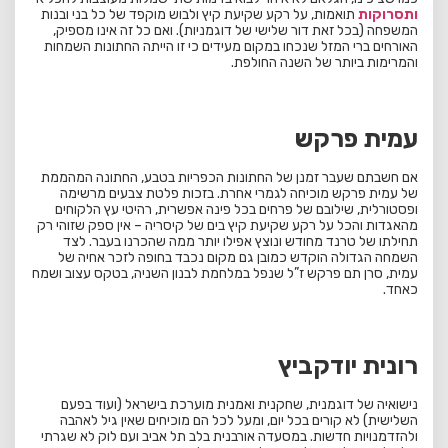
ותסרוקות
תואמות, על רקע שקיעת קיץ ולבוש מוקפד של כל בני ובנות
המשפחה (בכל זאת דור שלישי של דוגמניות). ואם כל זה אינו מספיק,
האורחים ברי המזל שנכחו במקום מעידים כי זו הייתה החתונות השמחות
והמרימות ביותר של השנה החולפת.
עמית פרקש
אם חשבתם שעבר זמנן של החתונות הכפריות בטבע, החתונה המהממת
של עמית פרקש מוכיחה לגמרי אחרת. בזכות פלטת צבעים מרשימה
ופסטורלית, שילובם של פרחים בכל פינה אפשרית, רהיטי עץ הלקוחים
מהאגדות והכל על רקע שקיעת קיץ בים של קיסריה – אין ספק שזוהי רק
תחילתו של טרנד מחודש ונוצץ אפילו יותר ממה שהכרנו בעבר. לצד
השמחה הגדולה הוקדש כמובן גם מקום נכבד בחופה לזכר אחיה של
עמית, סרן תם פרקש ז”ל שנפל במלחמת לבנון השניה, בטקס עצוב ושמח
כאחד.
רונית יודקביץ
נישואיה של דוגמנית, שחקנית ואמנית מוערכת בישראל (ועוד בפעם
השלישית) לא קורים בכל יום, ומעל לכל הם מוכיחים שאין גיל לאהבה
ולהזדמנויות חדשות. במסעדה אורבנית בלב תל אביב ועם לוק לא שגרתי