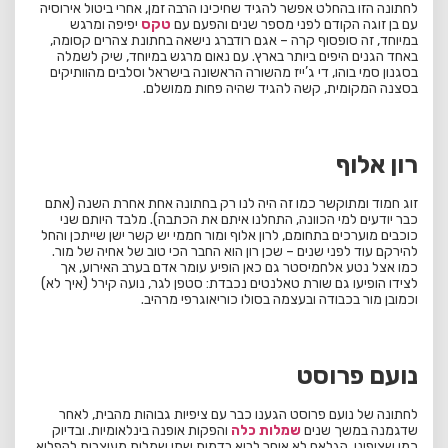
לחתונה הזו בהחלט אפשר להגיד שחיכינו הרבה זמן, אחרי ביטול אירוסיה
עם בן זוגה הקודם לפני מספר שנים והפעם עם
טקס
יפיפה ומרגש
במיוחד, זה סופסוף קרה – אגם רודברג נישאה בחתונת צהרים קסומה,
באחד הגנים היפים ביותר בארץ. עם נאום מרגש במיוחד, שיק לשמלה
בסגנון סמי בוהו, די ג’ייז מהשורה הראשונה בישראל וסלבים מהוותיקים
בסצנה המקומית, קשה להגיד שהיה פחות ממושלם.
רון אלוף
זוג חמוד ומתוקשר כמו זה היה לנו רק בחתונה אחת אחרת השנה (אתם
כבר יודעים למי הכוונה, התחלנו איתם את הכתבה). מלבד היותם שני
כוכבים מוערכים בתחומם, לרון אלוף ומור חממי יש קשר ישן שייתכן והחל
להירקם עוד לפני שנים – שכן רון הוא החבר הכי טוב של אחיה של מור.
כמו אצל נטע אלחמיסטר גם כאן הופיע עומר אדם בערב האירוע, אך
לצידו הופיעו גם שורת טאלנטים נכבדת: סטפן לגר, נועה קירל (איך לא)
וכמובן מור בכבודה ובעצמה בסולו כוריאוגרפי מרהיב.
נועם פרוסט
לחתונה של נועם פרוסט הגענו כבר עם ציפיות גבוהות מהבית, לאחר
שדגמנה במשך שנים
שמלות כלה
והפקות אופנה בינלאומיות. ובדיוק
כמו שציפינו, הגלאם לא איחר לבוא בדמות שתי שמלות מעוצבות להפליא