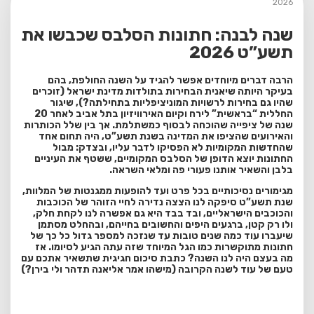
2026
שנה לבנה: חתונות הסלבס שכבשו את
תשע”ט 2026
הרבה דברים מיוחדים אפשר להגיד על השנה החולפת, בהם
בעיקר היותה שיאנית הבחירות בתולדות מדינת ישראל (זוכרים
שהיו גם בחירות לרשויות המוניציפליות בתחילתה?), שיגור
החללית “בראשית” לירח וקיום האירוויזיון בתל אביב לאחר 20
שנה של ציפייה שהוכחה לבסוף כמשתלמת. אך בין שלל הכותרות
והאירועים שהציפו את המדינה בשנת תשע”ט, היה תחום אחד
שהחדשות המקומיות לא הפסיקו לדבר עליו, ובצדק: מבול
החתונות יוצא הדופן של הסלבס המקומיים, ששטף את העיניים
בלבן והשאיר אותנו פעורי פה ומלאי השראה.
מגימורים נסיכותיים בכל פרט ועד להופעות ממגנטות של המלוות,
שנת תשע”ט סיפקה לנו הצצה נדירה לחיי הזוהר של הכוכבות
והכוכבים הישראליים, ובד בבד היא גם אפשרה לנו לקחת חלק,
ולו רק קטן, ברגעים היפים והחשובים בחייהם, ובהחלט מסתמן
שיעברו עוד כמה שנים טובות עד שנזכה למספר גדול כל כך של
חתונות מתוקשרות כמו הגל המיוחד שזה עתה הגיע לסיומו. אז
מה בעצם היה לנו השנה? כתבת סיכום חגיגית שתשאיר אתכם עם
טעם של עוד לשנה הקרובה (מישהו אמר אליאנה תדהר ולי בירן?)