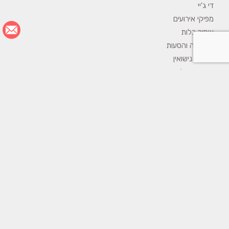
די ג'יי
מפיקי אירועים
איפור כלות
לימוזינה והסעות
טבעות נישואין
קייטרינג לאירועים
עיצוב אירועים
מחשבון חתונה
קטגוריות פופולריות
אטרקציות לאירועים
מגנטים לאירועים
שזירת פרחים לחתונה
אולמות לחינה
השכרת ציוד לאירועים
חתונה אזרחית בקפריסין
חתונה אזרחית בפראג