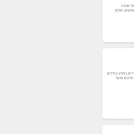
ת ישיבה
עסקים, אולם
ם, החדרים במלון כוללים
 מייבש שיער