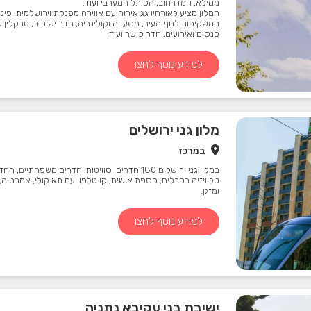
ממילא, המדרחוב, הכותל המערבי ועוד.
המלון מציע לאורחיו גג אירוח עם אווירה מפנקת וירושלמית, פינו
המשקיפות לנוף העיר, מסעדה וקולינריה, חדר ישיבות, טרקלין 
כנסים ואירועים, חדר כושר ועוד.
למידע נוסף לחצו
מלון גני ירושלים
במרכז
במלון גני ירושלים 180 חדרים, סוויטות וחדרים משפחתיי
טלוויזיה בכבלים, כספת אישית, קו טלפון עם תא קולי, אמבטיה,
ומזגן.
למידע נוסף לחצו
ישיבת בני עקיבא נתניה