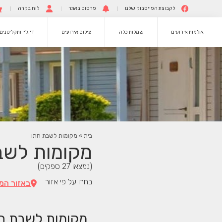
לקבוצת הפייסבוק שלנו
פרסום באתר
לוח בקרה
אולמות אירועים
שמלות כלה
צילום אירועים
די ג’יי ותקליטנים
בית
»
מקומות לשבת חתן
מקומות לשב
(נמצאו
27
ספקים)
בחרו על פי אזור
באזור המ
מקומות לשבת ח