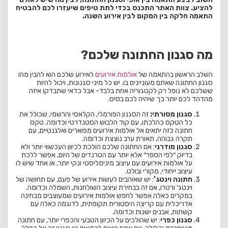
להציע. צוות האתר התכנס בכדי לתת טיפים שיעזרו לכם להבטיח
התאמה חלקה בין המקום לבין אירוע השנה.
מה סגנון החתונה שלכם?
השלב הראשון בהתאמה של
אולמות אירועים
לאירוע שלכם הוא להבין מהו
סגנון החתונה שאתם מעוניינים בו. יש כל מיני סגנונות, ויכול להיות
ששלכם לא נופל רק לקטגוריה אחת בלבד- אבל כדאי שתבדקו איזה
מהדהד לכם יותר כך שיהיה לכם בסיס.
סגנון מסורתי:
זה הסגנון הפורמלי, הקלאסי והרשמי, שכולל את
כל הטקס כהלכתו, עם קוד הלבוש הסטנדרטי וכדומה. טקס
חתונה כזה יתאים אל אולמות אירועים מפוארים ואלגנטיים, עם
תקרה גבוהה, תאורת ערב נוצצת וכדומה.
סגנון מודרני
: אם החתונה שלכם הולכת לכיוון העכשווי יותר ולא
בדיוק ״לפי הספר״ אלא יותר עם הטרנדים של היום, אפשר ללכת
על אולמות אירועים עם עיצוב מינימליסטי ונקי יותר, או אחד שיש לו
עיצוב ייחודי, מקורי ובולט.
חתונה וינטג’
: יש שאוהבים לעשות אירוע של פעם, עם תחושה של
וינטג׳ ורטרו, אם זה בבחירת עיצוב השולחנות, השמלה וכדומה.
במקרים כאלה אפשר לחפש אולמות אירועים שמעוצבים מבחינה
אדריכלית עם קריצה היסטורית תקופתית, לדוגמה כאלה עם
קשתות, אבנים ישנות וכדומה.
סגנון כפרי
: יש שהולכים על הכיוון הטבעי והכפרי יותר, עם חתונה