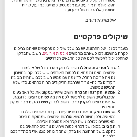
משוחררת וקלילה. אם אתם רוצים להתאים בין סגנון זה אל החלל,
חפשו אולמות אירועים עם אלמנטים כפריים, כמו עץ, קירות
חשופים, אלמנטים של טבע ועוד.
אולמות אירועים
שיקולים פרקטיים
מעבר לסגנון של החתונה, יש גם שלל שיקולים פרקטיים שאתם צריכים
לקחת בחשבון. לכן כשאתם מחפשים
אולמות אירועים
, חשוב שתבדקו
שהחלל יכול לאפשר לכם את כל התנאים הנדרשים.
גודל ופריסת החלל:
חשוב לבדוק מהו הגודל של אולמות
אירועים והאם זה מתאים לכמות האורחים שיש לכם. קחו בחשבון
גם את פריסת החלל, לדוגמה אם ממש חשוב לכם שתהיה מסיבת
ריקודים גדולה- צריך שרחבת הריקודים תהיה בהתאם, כדי שלא
תרגישו צפיפות.
אמצעי הקרנה והגברה
: חשוב שיהיה במקום את כל האמצעים
הטכנולוגיים השונים לאפשר לכם את מה שאתם רוצים. לדוגמה,
אם אתם רוצים להקרין סרטון חשוב לבדוק שיש במקום מסך ומקרן
מתאימים.
נגישות ומיקום
: אתם בטח יודעים היכן רוב האורחים שלכם
נמצאים, ולכן חשוב למצוא אולמות אירועים שממוקמים היטב
ומאפשרים לכולם גישה קלה ולא מסובכת אליהם.
תקציב:
בסופו של דבר אולמות אירועים צריכים להתאים גם
לתקציב של החתונה, אז בדקו שהמקום הפוטנציאלי מסתדר לכם
כלכלית.