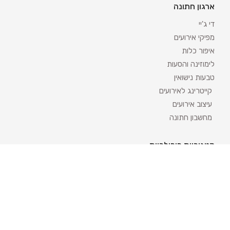
ארגון חתונה
די ג'יי
מפיקי אירועים
איפור כלות
לימוזינה והסעות
טבעות נישואין
קייטרינג לאירועים
עיצוב אירועים
מחשבון חתונה
קטגוריות פופולריות
אטרקציות לאירועים
מגנטים לאירועים
שזירת פרחים לחתונה
אולמות לחינה
השכרת ציוד לאירועים
חתונה אזרחית בקפריסין