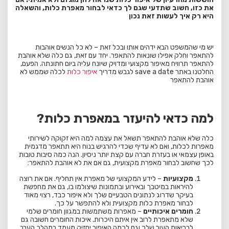
את כזו, חשוב שתדעי שגם לך כדאי לבחור מאפרת כלות, והשאלה
היא רק איך לעשות זאת נכון
יש מי שהמשפט הבא ידהים אותו ובכל זאת – לא כל הנשים אוהבות
להתאפר וחלק אפילו שונאות להתאפר. יחד עם זאת, גם כלה שלא אוהבת
להתאפר תרוויח מאיפור מקצועי ומדויק שיונח עליה ביום חתונתה. הפעם,
החלטנו באתר save a date לגבש מדריך
איפור כלות
לכלה שממש לא
אוהבת להתאפר
למה כדאי להיעזר במאפרת כלות?
כלה שלא אוהבת להתאפר תשאל את עצמה למה היא זקוקה לשירותי
מאפרות לכלות, ואם לא עדיף שכדי להרגיש בנוח היא תתאפר מדגמית
באופן עצמאי או בעזרת חברה עם קצת יותר ניסיון. הנה כמה סיבות טובות
לכך שחשוב לבחור מאפרת מקצועית, גם אם את לא אוהבת להתאפר:
מקצועיות
– לידע המקצועי של מאפרת אין תחליף. אם את רוצה
להיראות במיטבך ובאירוע ובתמונות שיצולמו בו, גם את מחפשת
בעיקר שדרוג לנתונים הטבעיים שלך ולא איפור כבד, רצוי מאוד
לבחור מאפרת כלות מקצועית ולא להתפשר על כך.
חומרים איכותיים
– מאפרות משתמשות במגוון חומרים שלמי
שלא מתאפרת לרוב אין איתם היכרות. איכות החומרים חשובה גם
לבריאות העור שלך וגם לכמה האיפור יחזיק מעמד במהלך הערב.