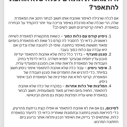
להתאפר?
אם לכלה שרגילה לאיפור ואוהבת אותו חשוב לבחור היטב את המאפרת
שלה, הרי שכלה שלא מורגלת באיפור צריכה עוד יותר להקפיד על הבחירה
במאפרת. לאיזה קריטריונים חשוב לשים לב?
ניסיון קודם עם כלות כמוך
– כשאת מתקשרת למאפרת לשיחה
ראשונית, כדאי לך להסביר לה קודם כל שאת לא מתאפרת ביומיום
ומאוד חוששת מאיפור בחתונה. שימי לב לתגובה שלה ובדקי אם
היא עבדה עם כלות כמוך בעבר.
סגנון מועדף
– בדרך כלל כלות שלא אוהבות להתאפר יעדיפו
סגנון עדין יחסית שבעיקר יחמיא וישדרג. כדאי לדפדף בתיק
העבודות של המאפרת ולראות שזה אכן הסגנון המועדף עליה.
איפור ניסיון
– עבור כלה שלא אוהבת להתאפר איפור ניסיון חשוב
במיוחד, כדי להרגיש את החומרים ואת סגנון העבודה של
המאפרת. קריטי לוודא את המדיניות של המאפרת לגבי איפור
ניסיון.
המלצות של כלות אחרות
– במקרה של כלה שלא אוהבת
להתאפר, החוויה מיום האירוע מאוד משמעותית. חשוב לבחור
במאפרת שיש עליה המלצות טובות גם מהפן הבינאישי.
לסיכום,
גם אם את לא אוהבת להתאפר או אפילו קצת נרתעת מהרעיון,
כדי להיראות מצוין בחתונה ובתמונות שאחריה כדאי לך להיעזר במאפרת
כלות, שתתאים לך בדיוק את האיפור הנכון ותלווה אותך ברוגע ביום
החתונה המרגש.