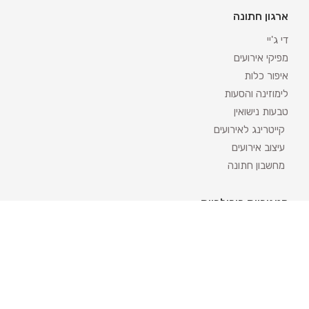
ארגון חתונה
די ג'יי
מפיקי אירועים
איפור כלות
לימוזינה והסעות
טבעות נישואין
קייטרינג לאירועים
עיצוב אירועים
מחשבון חתונה
קטגוריות פופולריות
אטרקציות לאירועים
מגנטים לאירועים
שזירת פרחים לחתונה
אולמות לחינה
השכרת ציוד לאירועים