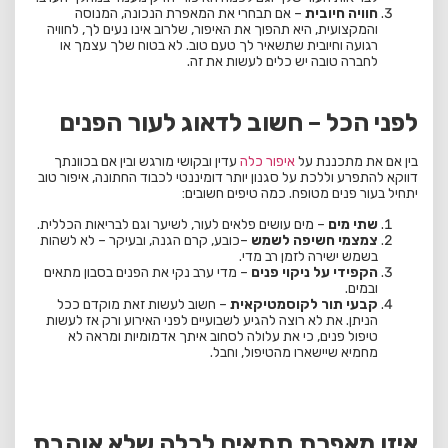
חוויה חיובית
– אם תבחרי את המאפרת הנכונה, המנוסה
והמקצועית, היא תהפוך את האיפור, שלרוב אינו נעים לך, לחוויה
רגועה וחיובית שתשאיר לך טעם טוב. לא בטוח שלך עצמך או
לחברה טובה יש כלים לעשות את זה.
לפני הכל – חשוב לדאוג לעור הפנים
בין אם את מתכננת על
איפור כלה
עדין ובקושי מורגש ובין אם בכוונתך
דווקא להתפרע וללכת על סגנון יותר דומיננטי לכבוד החתונה, איפור טוב
יתחיל בעור פנים מטופח. כמה טיפים חשובים:
שתי מים
– מים עושים פלאים לעור, לשיער וגם לבריאות הכללית.
צמצמי חשיפה לשמש
–כובע, קרם הגנה, ובעיקר – לא לשהות
בשמש ישירה לזמן רב מדי.
הקפידי על ניקוי פנים
– מדי ערב נקי את הפנים בסבון מתאים
ובמים.
קבעי תור לקוסמטיקאית
– חשוב לעשות זאת מוקדם ככל
הניתן. את לא רוצה להגיע לשבועיים לפני האירוע ורק אז לעשות
טיפול פנים, כי את עלולה לסחוב איתך אדמומיות ומראה לא
מחמיא שיישארו מהטיפול, וחבל.
איזו מאפרת תתאים לכלה שלא אוהבת