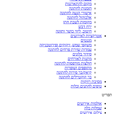
מקום להתארגנות
הזמנות לחתונה
אישורי הגעה לחתונה
אלכוהול לחתונה
מקומות לשבת חתן
ירח דבש
חיטוב, ליווי כושר ותזונה
אטרקציות לאירועים
מגנטים
משקפי שמש, זיקוקים ופירוטכניקה
עמדות שזירת פרחים לחתונה
סידור בלונים
מתנות לאורחים
חולצות מודפסות לחתונה
מתופפים ושופרות
קיאק/בר פירות לחתונה
בר קוקטיילים לחתונה
מסיבת רווקות
טיפים לחתנים וכלות
תפריט
אולמות אירועים
שמלות כלה
צילום אירועים