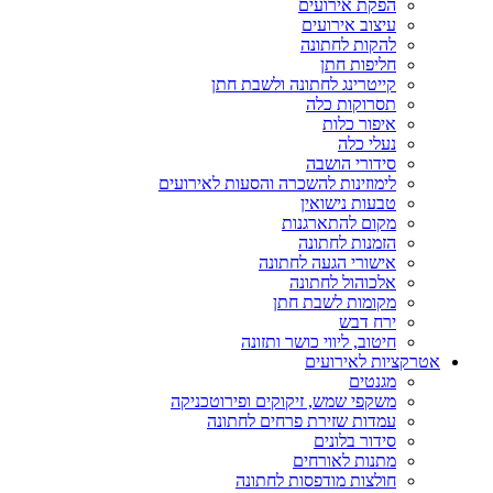
הפקת אירועים
עיצוב אירועים
להקות לחתונה
חליפות חתן
קייטרינג לחתונה ולשבת חתן
תסרוקות כלה
איפור כלות
נעלי כלה
סידורי הושבה
לימוזינות להשכרה והסעות לאירועים
טבעות נישואין
מקום להתארגנות
הזמנות לחתונה
אישורי הגעה לחתונה
אלכוהול לחתונה
מקומות לשבת חתן
ירח דבש
חיטוב, ליווי כושר ותזונה
אטרקציות לאירועים
מגנטים
משקפי שמש, זיקוקים ופירוטכניקה
עמדות שזירת פרחים לחתונה
סידור בלונים
מתנות לאורחים
חולצות מודפסות לחתונה