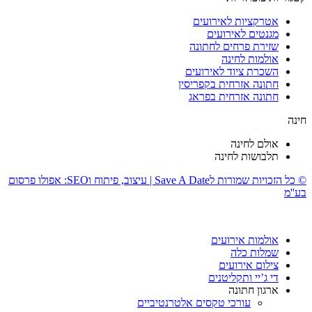
אטרקציות לאירועים
מגנטים לאירועים
שזירת פרחים לחתונה
אולמות לחינה
השכרת ציוד לאירועים
חתונה אזרחית בקפריסין
חתונה אזרחית בפראג
חינה
אולם לחינה
תלבושות לחינה
© כל הזכויות שמורות לSave A Date | עיצוב, פיתוח וSEO: אפולו פרסום
בע''מ
אולמות אירועים
שמלות כלה
צילום אירועים
די ג’יי ותקליטנים
ארגון חתונה
עורכי טקסים אלטרנטיביים