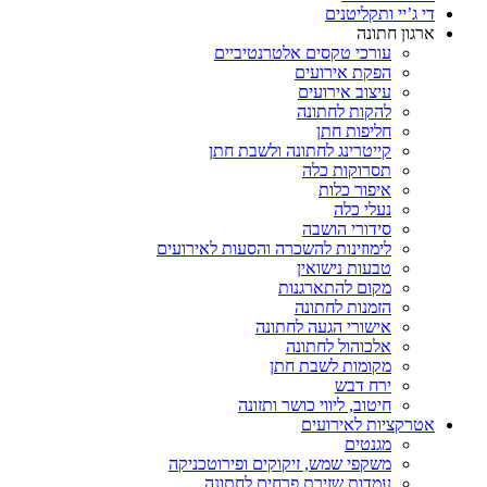
די ג’יי ותקליטנים
ארגון חתונה
עורכי טקסים אלטרנטיביים
הפקת אירועים
עיצוב אירועים
להקות לחתונה
חליפות חתן
קייטרינג לחתונה ולשבת חתן
תסרוקות כלה
איפור כלות
נעלי כלה
סידורי הושבה
לימוזינות להשכרה והסעות לאירועים
טבעות נישואין
מקום להתארגנות
הזמנות לחתונה
אישורי הגעה לחתונה
אלכוהול לחתונה
מקומות לשבת חתן
ירח דבש
חיטוב, ליווי כושר ותזונה
אטרקציות לאירועים
מגנטים
משקפי שמש, זיקוקים ופירוטכניקה
עמדות שזירת פרחים לחתונה