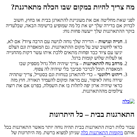
מה צריך להיות במקום שבו הכלה מתארגנת?
לפני שאת מחליטה אם את מעוניינת להתארגן בבית או בחוץ, חשוב
לבדוק אם בדירה שלך יש את כל מה שמופיע ברשימה הבאה, שבלעדיה
בוקר ההתארגנות שלך ייעשה פחות נוח:
חנייה ונגישות
– הדירה שלך נוחה לגישה עם הרבה ציוד? אם לא,
כדאי לחשוב שוב על מקום ההתארגנות. גם המאפרת וגם הצלם
יגיעו עם ציוד כבד ופחות מתאים ללכת איתו עשר דקות מהחנייה
או לעלות שלוש קומות ברגל.
מרחב נוח להתארגנות
– צריך שיהיה חלל גדול מספיק שבו
המאפרת תוכל לכרכר סביבך בלי שיהיה לה צפוף.
ריהוט רלוונטי
– כדי להתארגן בנוחות וגם בסטייל, צריך שתהיה
שידה נוחה לאיפור, עם מראה ומקום להעמיד תאורה. חוץ מזה
כדאי שיהיה ארון יפה לתלות בו את השמלה, בפרט אם את רוצה
צילומים מההתארגנות.
התארגנות בבית – כל היתרונות
עבור כלות רבות התארגנות בבית תהיה נוחה יותר מאשר התארגנות בכל
אותם
מקומות התארגנות כלה
שניתן למצוא ברשת. מה היתרונות של