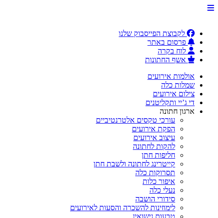
לקבוצת הפייסבוק שלנו
פרסום באתר
לוח בקרה
אשף החתונות
אולמות אירועים
שמלות כלה
צילום אירועים
די ג’יי ותקליטנים
ארגון חתונה
עורכי טקסים אלטרנטיביים
הפקת אירועים
עיצוב אירועים
להקות לחתונה
חליפות חתן
קייטרינג לחתונה ולשבת חתן
תסרוקות כלה
איפור כלות
נעלי כלה
סידורי הושבה
לימוזינות להשכרה והסעות לאירועים
טבעות נישואין