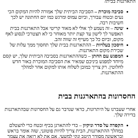
התארגנות בבית?
סביבה מוכרת –
הסביבה הביתית שלך אמורה להיות המקום הכי
נעים ובטוח עבורך, וביום עמוס ומרגש כמו יום החתונה יש לכך
חשיבות רבה.
שינה
– זה נשמע לך אולי לא מאוד קריטי אבל התארגנות בבית
תאפשר לך לישון עד קצת יותר מאוחר כי לא תצטרכי לנסוע לאף
מקום, וביום כל כך מעייף זה שווה זהב.
חיסכון בעלויות
– ההתארגנות בבית שלך תחסוך ממך עלות של
שכירת מקום התארגנות.
המפגש עם החתן
– כשההתארגנות בסביבה הביתית שלך, יש קסם
מיוחד למפגש ביניכם שמאיר את הסביבה המוכרת באור חדש
לחלוטין. רק צריך כמובן לשלוח אותו למקום אחר למהלך
ההתארגנות.
החסרונות בהתארגנות בבית
אחרי שעברנו על היתרונות, כדאי שנדבר גם על החסרונות שבהתארגנות
בדירה שלך.
הקפדה על סדר וניקיון
– כדי להתארגן בכיף ובטח כדי להצטלם
במהלך ההתארגנות, הבית צריך להיות פוטוגני, שזה אומר בראש
ובראשונה מסודר היטב ונקי למשעי. אם את לא רואה את עצמך