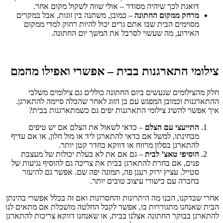
דואגת לכך שיהיה מסודר – אולי שווה לשקול מקום אחר.
מרחק ממקום החתונה
– כמובן, משתנה בין זוגות, אבל במקרים
מסוימים הבית שבו אתם גרים יכול להיות רחוק למדי ממקום
האירוע, מה שעשוי לסרבל את המשך יום החתונה.
צילומי התארגנות בבית – אפשרי ואפילו מהמם
חלק מהצילומים שנעשים ביום החתונה כוללים גם צילומים משלבי
ההתארגנות וכמובן המפגש עם בן הזוג לאחר שהכלה סיימה להתארגן.
איך אפשר להשיג צילומי התארגנות יפים גם כשמתארגנות בבית?
התייעצי עם הצלם
– כדאי לשאול את הצלם אם יש טיפים
מבחינתו, למשל אם כדאי להתארגן ליד או מול חלון, או אם עדיף
להתארגן בסלון מרווח או דווקא בחדר קטן יותר.
הוסיפי טאצ’ לבית
– גם אם את לא בעלת יכולות של מעצבת
פנים, אם בחרת להתארגן בבית את צריכה גם להוסיף נגיעות של
סטייל. עציץ ירוק רענן פה, תמונה יפה שם. אפשר גם להיעזר
בחברה עם כישורי עיצוב טובים יותר.
אחרי שבדקנו, הבנו מה היתרונות והחסרונות ואם זה בכלל אפשרי בהינתן
הבית שאנחנו מתגוררות בו, אפשר לקבל החלטה מושכלת אם מתאים לנו
להתארגן בבוקר החתונה אצלנו בבית, או שאנחנו דווקא צריכות להתארגן