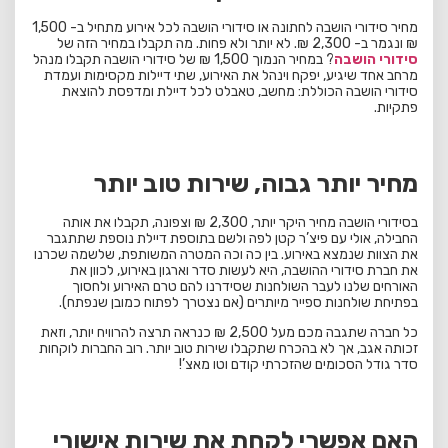
מחיר סידורי הושבה לחתונה או סידורי הושבה לכל אירוע מתחיל ב- 1,500
₪ ונגמר ב- 2,300 ₪. לא יותר ולא פחות. מה תקבלו במחיר הזה של
סידורי הושבה
? במחיר הנמוך 1,500 ₪ של סידורי הושבה תקבלו מנהל
מרחב אחד שיגיע, יפקח וינהל את האירוע, שתי דיילות מקסימות ועמדת
סידורי הושבה הכוללת: מחשב, טאבלט לכל דיילת ומדפסת להוצאת
פתקיות.
מחיר יותר גבוה, שירות טוב יותר
בסידורי הושבה מחיר היקר יותר, 2,300 ₪ וצפונה, תקבלו את אותה
החבילה, אולי עם פיצ’ר קטן לפה ולשם בתוספת דיילת נוספת שתתגבר
את הצוות שנמצא באירוע. בין כה וכה המטרה המשותפת, שלשמה שכרנו
את חברת סידורי ההושבה, היא לעשות סדר וארגון באירוע, לכוון את
האורחים שלנו לעבר השולחנות שסידרנו להם טרם האירוע ולחסוך
בפתיחת שולחנות ספייר מיותרים (אם נצטרך לפתוח כמובן שנפתח).
כל חברה שתגבה מכם מעל 2,500 ₪ כנראה תרצה להרוויח יותר, וזאת
זכותה אגב, אך לא בהכרח שתקבלו שירות טוב יותר. רוב החברות לוקחות
סדר גודל הסכומים שהזכרתי קודם וטו מאצ’!
האם אפשרי לקחת את שירות אישורי