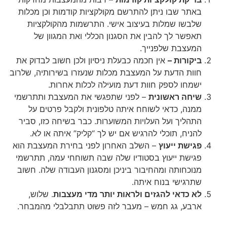
באתר שבו ניתן להתרשם מקולקציות קודמות וכן מכלות
שלבשו שמלות בעיצוב אישי. התרשמות מהקולקציות
תאפשר לך להבין את הסגנון הכללי ואת המגוון של
המעצבת שלפנייך.
ביקורות –
אין חכמה כבעלת ניסיון ולכן חשוב לבדוק את
חוות הדעת על המעצבת מכלות שנעזרו בשירותיה, שלרוב
ישמחו לספק חוות דעת מועילה לכלות אחרות.
שיחה ראשונית
– לפני שתפגשי את המעצבת ותתרשמי
ממנה, כדאי לשוחח איתה טלפונית ולקבל פרטים על
התהליך ועל העלויות המשוערות. כבר בשיחה כזו, סביר
להניח, תוכלי להרגיש אם יש לך “קליק” איתה או לא.
פגישת ייעוץ
– השלב האחרון לפני בחירת המעצבת הוא
פגישת ייעוץ בסטודיו שלה שבה תשוחחי עמה, תתרשמי
מנוכחותה ומהחיבור ביניכן ומסגנון העבודה שלה. חשוב
שתרגישי בנוח איתה.
לא כדאי להגזים ולראות יותר מדי מעצבות
. שלוש,
ארבע, גג חמש – מעבר לזה פשוט תתבלבלי מהמבחר.