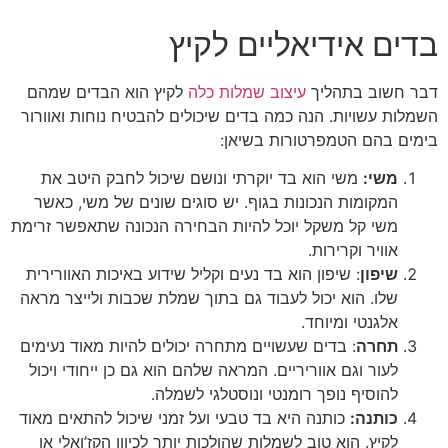
בדים אידיאליים לקיץ
דבר חשוב בתהליך
עיצוב שמלות כלה
לקיץ הוא הבדים שמהם
השמלות עשויות. הנה כמה בדים שיכולים להבטיח נוחות ואוורור
בימים בהם הטמפרטורות בשיאן:
משי:
משי הוא בד יוקרתי ונושם שיכול לחבק היטב את
המקומות הנכונות בגוף. יש סוגים שונים של משי, כאשר
משי קל משקל יוכל להיות הבחירה הנכונה שתאפשר זרימת
אוויר וקרירות.
שיפון
: שיפון הוא בד נעים וקליל שידוע באיכות האוורירית
שלו. הוא יכול לעבוד גם בתוך שמלת שכבות ולייצר מראה
אלגנטי ומיוחד.
תחרה
: בדים שעשויים מתחרה יכולים להיות מאוד נעימים
לעור וגם אווריריים. המראה שלהם הוא גם כן ייחודי ויכול
להוסיף נופך רומנטי ונוסטלגי לשמלה.
כותנה:
כותנה היא בד טבעי ועל זמני שיכול להתאים מאוד
לקיץ. הוא טוב לשמלות שהולכות יותר לכיוון הקז’ואלי או