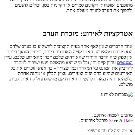
מתופפים ושופרות, רקדנים סמויים או רקדניות בטן, יכולים להנעים
ולהפוך את הערב לחוויה מעולם אחר.
אטרקציות לאירוע:
מזכרת הערב
אחד הדברים שאין לאף אחד בעיה תקציבית להשקיע בו בערב שלהם
הוא מזכרת מהאירוע. האטרקציה האחרונה ביותר, במחיר הנמוך ביותר.
אין ספק שזה הדבר היחידי שהאורחים שלכם יזכרו מהאירוע שלכם. עידן
המגנטים
עדיין קיים וחי, וכל מי שיוצא מהאולם ניגש ישירות למקרר
להדביק את המגנט על המקרר וכמו שצריך – כך אנחנו זוכרים את כל
האירועים שהיינו בהם יפים וצעירים. עציץ תבלין או מתנה אחרת
כלשהיא תהיה מאוד רלוונטית, האורח קם מהשולחן ולוקח איתו לבית.
מושלם.
מחכים לשמוח איתכם.
ate פורטל אירועים.
D
ave A
S
אז מה היה לנו עד עכשיו?