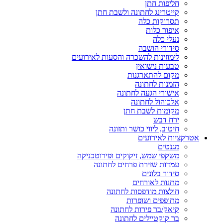
חליפות חתן
קייטרינג לחתונה ולשבת חתן
תסרוקות כלה
איפור כלות
נעלי כלה
סידורי הושבה
לימוזינות להשכרה והסעות לאירועים
טבעות נישואין
מקום להתארגנות
הזמנות לחתונה
אישורי הגעה לחתונה
אלכוהול לחתונה
מקומות לשבת חתן
ירח דבש
חיטוב, ליווי כושר ותזונה
אטרקציות לאירועים
מגנטים
משקפי שמש, זיקוקים ופירוטכניקה
עמדות שזירת פרחים לחתונה
סידור בלונים
מתנות לאורחים
חולצות מודפסות לחתונה
מתופפים ושופרות
קיאק/בר פירות לחתונה
בר קוקטיילים לחתונה