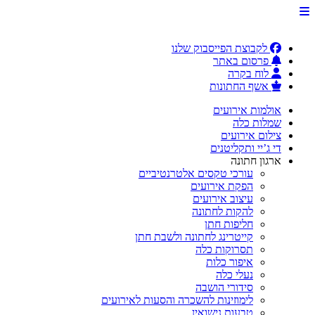
לקבוצת הפייסבוק שלנו
פרסום באתר
לוח בקרה
אשף החתונות
אולמות אירועים
שמלות כלה
צילום אירועים
די ג’יי ותקליטנים
ארגון חתונה
עורכי טקסים אלטרנטיביים
הפקת אירועים
עיצוב אירועים
להקות לחתונה
חליפות חתן
קייטרינג לחתונה ולשבת חתן
תסרוקות כלה
איפור כלות
נעלי כלה
סידורי הושבה
לימוזינות להשכרה והסעות לאירועים
טבעות נישואין