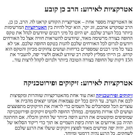
אטרקציות לאירוע:
הרב כן קובע
אז האטרקציה מספר אחת – אטרקציית הקודש קראנו לה. הרב, כן כן,
הרב שמקדש אתכם, זוג יקר, הוא יכול להיות בין
האטרקציות
המרשימות
ביותר בכל הערב שלכם. יש היום כל מיני רבנים שיודעים לנהל את טקס
החופה בצורה מרשימה מאוד, שיודעים להשראות חוויה אצל כל האורחים
ויודעים לגרום לכל האורחים שלכם להנות בטקס החופה שלכם. אני לא
בעד כל מיני רבנים שמספרים בדיחות ועושים צחוקים מכיוון והטקס הוא
קדוש. כן הייתי ממליץ לקחת רב שיודע לנאום ולשיר יפה, להעביר את
ה15 דקות של החופה בצורה הטובה ביותר ולגרום לקהל לרצות עוד..
אטרקציות לאירוע: זיקוקים ופירוטכניקה
זיקוקים ופירוטכניקה
זאת עוד אחת מהאטרקציות שזוהרות ומקפיצות
לכם את הערב. עד היום בכל יום עצמאות אנחנו יוצאים מהבית או
עוצרים הכל ומסתכלים על השמים כדי לראות את הזיקוקים מתפוצצים
ועושים לנו אורות מהממים. במהלך החופה להטיס זיקוקים ופירוטכניקה
שמוסיפים ומקשטים את הרגע היפה ביותר של החתן והכלה. אם החתונה
תהיה בגן אירועים או תחת כיפת השמיים אז תוך כדי ריקוד הסלואו של
הזוג, יהיה יפה ומרשים מאוד לפוצץ זיקוקים שיעלו את הרגע שלכם
לשחקים. כל הרגע נהיה דרמטי ומיוחד.