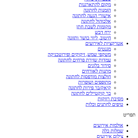
מקום להתארגנות
הזמנות לחתונה
אישורי הגעה לחתונה
אלכוהול לחתונה
מקומות לשבת חתן
ירח דבש
חיטוב, ליווי כושר ותזונה
אטרקציות לאירועים
מגנטים
משקפי שמש, זיקוקים ופירוטכניקה
עמדות שזירת פרחים לחתונה
סידור בלונים
מתנות לאורחים
חולצות מודפסות לחתונה
מתופפים ושופרות
קיאק/בר פירות לחתונה
בר קוקטיילים לחתונה
מסיבת רווקות
טיפים לחתנים וכלות
תפריט
אולמות אירועים
שמלות כלה
צילום אירועים