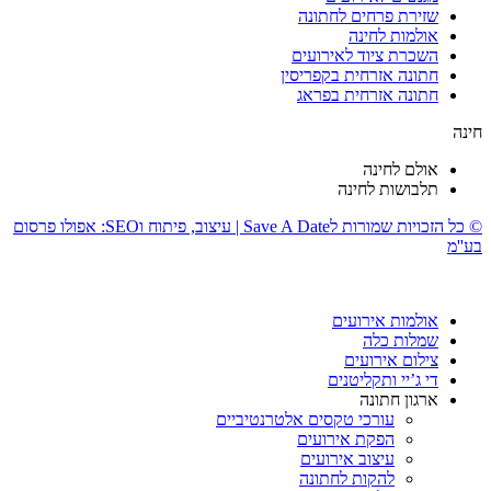
שזירת פרחים לחתונה
אולמות לחינה
השכרת ציוד לאירועים
חתונה אזרחית בקפריסין
חתונה אזרחית בפראג
חינה
אולם לחינה
תלבושות לחינה
© כל הזכויות שמורות לSave A Date | עיצוב, פיתוח וSEO: אפולו פרסום
בע''מ
אולמות אירועים
שמלות כלה
צילום אירועים
די ג’יי ותקליטנים
ארגון חתונה
עורכי טקסים אלטרנטיביים
הפקת אירועים
עיצוב אירועים
להקות לחתונה