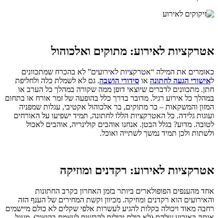
אטרקציות לאירוע:
מתוקים ואלכוהול
כאומרים את המילה “אטרקציות לאירועים” לא בהכרח שמתכוונים
ל
אישורי הגעה לחתונה
או
סידורי הושבה
. גם לא לשמלת כלה ולחליפת
חתן. מתכוונים לדברים שיוצאי דופן ממה שקורה במהלך כל הערב או
במהלך כל אירוע רגיל. מדובר בדרך כלל בהופעה של זמר אורח או בתחום
המזון והמשקאות – בר מתוקים, בר אלכוהול אקטיבי, עגלות שמפניה
ועוגות גלידה. כל האטרקציות הללו לחתונה, תמיד ישפיעו על האורחים
לטובה. מדוע? בגלל הבטן. אנחנו אוהבים קולינריה, אוהבים לאכול
ולשתות ולכן תמיד נמשך לשתייה ואוכל.
אטרקציות לאירוע:
רקדנים ומוזיקה
אחד מהענפים הפופולארים ביותר בזמן האחרון בקרב החתונות
והאירועים הוא רקדנים ומוזיקה. מכיוון וקשת המחירים של הענף הזה
רחבה מאוד ויכולה בקלות להגיע לעשרות אלפי שקלים לא כולם מיישמים
אותה באירוע שלהם (לא כולם יכולים להרשות לעצמם בקיצור). מעגל