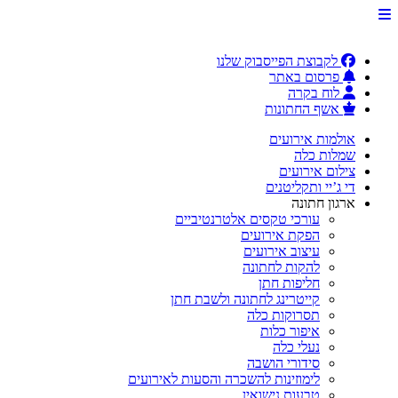
לקבוצת הפייסבוק שלנו
פרסום באתר
לוח בקרה
אשף החתונות
אולמות אירועים
שמלות כלה
צילום אירועים
די ג’יי ותקליטנים
ארגון חתונה
עורכי טקסים אלטרנטיביים
הפקת אירועים
עיצוב אירועים
להקות לחתונה
חליפות חתן
קייטרינג לחתונה ולשבת חתן
תסרוקות כלה
איפור כלות
נעלי כלה
סידורי הושבה
לימוזינות להשכרה והסעות לאירועים
טבעות נישואין