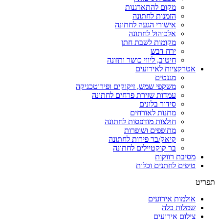
מקום להתארגנות
הזמנות לחתונה
אישורי הגעה לחתונה
אלכוהול לחתונה
מקומות לשבת חתן
ירח דבש
חיטוב, ליווי כושר ותזונה
אטרקציות לאירועים
מגנטים
משקפי שמש, זיקוקים ופירוטכניקה
עמדות שזירת פרחים לחתונה
סידור בלונים
מתנות לאורחים
חולצות מודפסות לחתונה
מתופפים ושופרות
קיאק/בר פירות לחתונה
בר קוקטיילים לחתונה
מסיבת רווקות
טיפים לחתנים וכלות
תפריט
אולמות אירועים
שמלות כלה
צילום אירועים