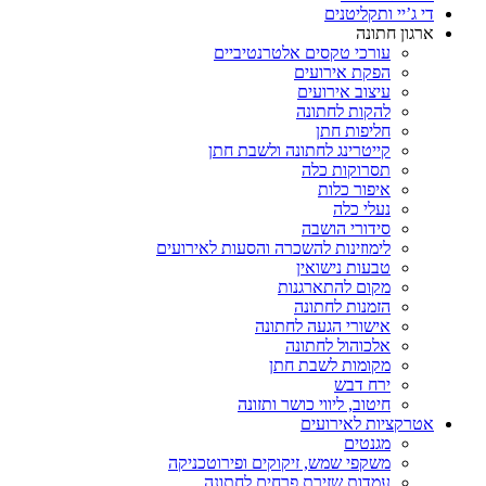
די ג’יי ותקליטנים
ארגון חתונה
עורכי טקסים אלטרנטיביים
הפקת אירועים
עיצוב אירועים
להקות לחתונה
חליפות חתן
קייטרינג לחתונה ולשבת חתן
תסרוקות כלה
איפור כלות
נעלי כלה
סידורי הושבה
לימוזינות להשכרה והסעות לאירועים
טבעות נישואין
מקום להתארגנות
הזמנות לחתונה
אישורי הגעה לחתונה
אלכוהול לחתונה
מקומות לשבת חתן
ירח דבש
חיטוב, ליווי כושר ותזונה
אטרקציות לאירועים
מגנטים
משקפי שמש, זיקוקים ופירוטכניקה
עמדות שזירת פרחים לחתונה