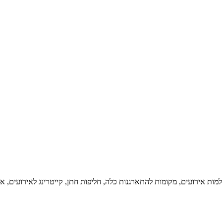
ת אירועים, מקומות להתארגנות כלה, חליפות חתן, קייטרינג לאירועים, אי