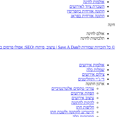
אולמות לחינה
השכרת ציוד לאירועים
חתונה אזרחית בקפריסין
חתונה אזרחית בפראג
חינה
אולם לחינה
תלבושות לחינה
© כל הזכויות שמורות לSave A Date | עיצוב, פיתוח וSEO: אפולו פרסום בע''מ
אולמות אירועים
שמלות כלה
צילום אירועים
די ג’יי ותקליטנים
ארגון חתונה
עורכי טקסים אלטרנטיביים
הפקת אירועים
עיצוב אירועים
להקות לחתונה
חליפות חתן
קייטרינג לחתונה ולשבת חתן
תסרוקות כלה