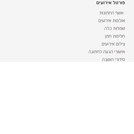
פורטל אירועים
אשף החתונות
אולמות אירועים
שמלות כלה
חליפות חתן
צילום אירועים
אישורי הגעה לחתונה
סידורי הושבה
ארגון חתונה
די ג'יי
מפיקי אירועים
איפור כלות
לימוזינה והסעות
טבעות נישואין
קייטרינג לאירועים
עיצוב אירועים