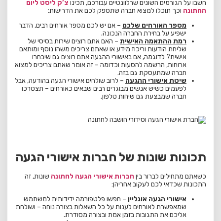
חשבו על הגורמים השונים שרלוונטיים עבורכם, תכינו
צ’ק ליסט ליום
החתונה
וכך תוכלו למצוא חברה שתספק לכם את הדרישות:
מספר האורחים שלכם
– אם יש לכם מספר אורחים רבים, הדבר
ישפיע על בחירת החברה הנכונה.
רמת ההתאמה האישית
– האם אתם רוצים שירות בסיסי של
שליחת הודעות וריכוז מידע או שאתם צריכים משהו נוסף ומותאם
אישית? לדוגמה, אם באישורי ההגעה אתם רוצים גם שיבחרו
ארוחות, הרשמה להסעות וכדומה – זה אומר שאתם צריכים למצוא
חברה שמתעסקת גם בזה.
שיטת אישורי ההגעה
– לרוב שולחים אישורי הגעה בהודעה, אבל
לפעמים כשיש אנשים מבוגרים רבים שבאים כאורחים – תצטרכו
חברה שמבצעת גם שיחות טלפון.
תכונות שונות של חברות אישורי הגעה
כשאתם מתחילים לברור בין
חברות אישורי הגעה לחתונה
שונות, זה
התכונות שכדאי לכם לעקוב אחריהן:
אישורי הגעה אונליין
–
חפשו פלטפורמה ידידותית למשתמש
שמאפשרת לאורחים לענות על כל השאלות בצורה נוחה – ושולחת
אליכם את התגובות בזמן אמת ובצורה מסודרת.