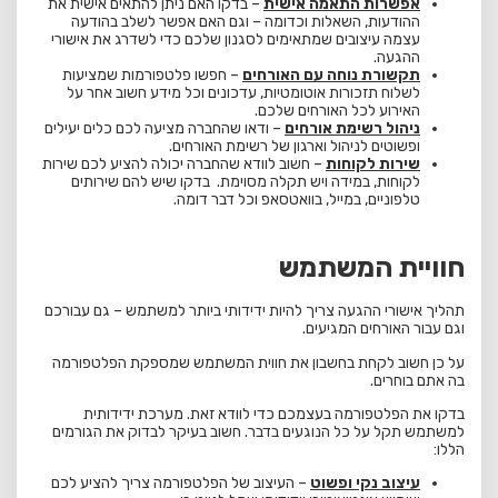
אפשרות התאמה אישית
–
בדקו האם ניתן להתאים אישית את
ההודעות, השאלות וכדומה – וגם האם אפשר לשלב בהודעה
עצמה עיצובים שמתאימים לסגנון שלכם כדי לשדרג את אישורי
ההגעה.
תקשורת נוחה עם האורחים
–
חפשו פלטפורמות שמציעות
לשלוח תזכורות אוטומטיות, עדכונים וכל מידע חשוב אחר על
האירוע לכל האורחים שלכם.
ניהול רשימת אורחים
–
ודאו שהחברה מציעה לכם כלים יעילים
ופשוטים לניהול וארגון של רשימת האורחים.
שירות לקוחות
–
חשוב לוודא שהחברה יכולה להציע לכם שירות
לקוחות, במידה ויש תקלה מסוימת.
בדקו שיש להם שירותים
טלפוניים, במייל, בוואטסאפ וכל דבר דומה.
חוויית המשתמש
תהליך אישורי ההגעה צריך להיות ידידותי ביותר למשתמש – גם עבורכם
וגם עבור האורחים המגיעים.
על כן חשוב לקחת בחשבון את חווית המשתמש שמספקת הפלטפורמה
בה אתם בוחרים.
בדקו את הפלטפורמה בעצמכם כדי לוודא זאת. מערכת ידידותית
למשתמש תקל על כל הנוגעים בדבר. חשוב בעיקר לבדוק את הגורמים
הללו:
עיצוב נקי ופשוט
–
העיצוב של הפלטפורמה צריך להציע לכם