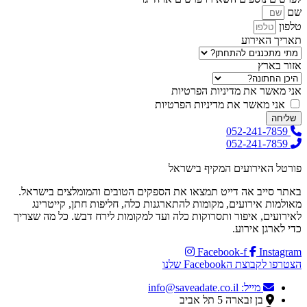
שם
טלפון
תאריך האירוע
אזור בארץ
אני מאשר את מדיניות הפרטיות
אני מאשר את מדיניות הפרטיות
שליחה
052-241-7859
052-241-7859
פורטל האירועים המקיף בישראל
באתר סייב אה דייט תמצאו את הספקים הטובים והמומלצים בישראל.
מאולמות אירועים, מקומות להתארגנות כלה, חליפות חתן, קייטרינג
לאירועים, איפור ותסרוקות כלה ועד למקומות לירח דבש. כל מה שצריך
כדי לארגן אירוע.
Facebook-f
Instagram
הצטרפו לקבוצת הFacebook שלנו
מייל: info@saveadate.co.il
בן זבארה 5 תל אביב