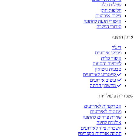
שמלות כלה
חליפות חתן
צילום אירועים
אישורי הגעה לחתונה
סידורי הושבה
ארגון חתונה
די ג'יי
מפיקי אירועים
איפור כלות
לימוזינה והסעות
טבעות נישואין
קייטרינג לאירועים
עיצוב אירועים
מחשבון חתונה
קטגוריות פופולריות
אטרקציות לאירועים
מגנטים לאירועים
שזירת פרחים לחתונה
אולמות לחינה
השכרת ציוד לאירועים
חתונה אזרחית בקפריסין