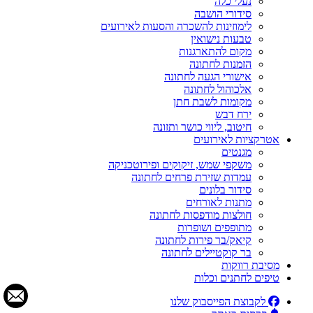
נעלי כלה
סידורי הושבה
לימוזינות להשכרה והסעות לאירועים
טבעות נישואין
מקום להתארגנות
הזמנות לחתונה
אישורי הגעה לחתונה
אלכוהול לחתונה
מקומות לשבת חתן
ירח דבש
חיטוב, ליווי כושר ותזונה
אטרקציות לאירועים
מגנטים
משקפי שמש, זיקוקים ופירוטכניקה
עמדות שזירת פרחים לחתונה
סידור בלונים
מתנות לאורחים
חולצות מודפסות לחתונה
מתופפים ושופרות
קיאק/בר פירות לחתונה
בר קוקטיילים לחתונה
מסיבת רווקות
טיפים לחתנים וכלות
לקבוצת הפייסבוק שלנו