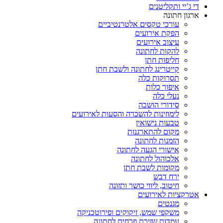
די ג’יי ותקליטנים
ארגון חתונה
עורכי טקסים אלטרנטיביים
הפקת אירועים
עיצוב אירועים
להקות לחתונה
חליפות חתן
קייטרינג לחתונה ולשבת חתן
תסרוקות כלה
איפור כלות
נעלי כלה
סידורי הושבה
לימוזינות להשכרה והסעות לאירועים
טבעות נישואין
מקום להתארגנות
הזמנות לחתונה
אישורי הגעה לחתונה
אלכוהול לחתונה
מקומות לשבת חתן
ירח דבש
חיטוב, ליווי כושר ותזונה
אטרקציות לאירועים
מגנטים
משקפי שמש, זיקוקים ופירוטכניקה
עמדות שזירת פרחים לחתונה