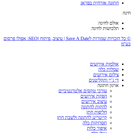
חתונה אזרחית בפראג
חינה
אולם לחינה
תלבושות לחינה
© כל הזכויות שמורות לSave A Date | עיצוב, פיתוח וSEO: אפולו פרסום
בע''מ
אולמות אירועים
שמלות כלה
צילום אירועים
די ג’יי ותקליטנים
ארגון חתונה
עורכי טקסים אלטרנטיביים
הפקת אירועים
עיצוב אירועים
להקות לחתונה
חליפות חתן
קייטרינג לחתונה ולשבת חתן
תסרוקות כלה
איפור כלות