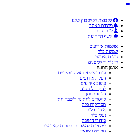
לקבוצת הפייסבוק שלנו
פרסום באתר
לוח בקרה
אשף החתונות
אולמות אירועים
שמלות כלה
צילום אירועים
די ג’יי ותקליטנים
ארגון חתונה
עורכי טקסים אלטרנטיביים
הפקת אירועים
עיצוב אירועים
להקות לחתונה
חליפות חתן
קייטרינג לחתונה ולשבת חתן
תסרוקות כלה
איפור כלות
נעלי כלה
סידורי הושבה
לימוזינות להשכרה והסעות לאירועים
טבעות נישואין