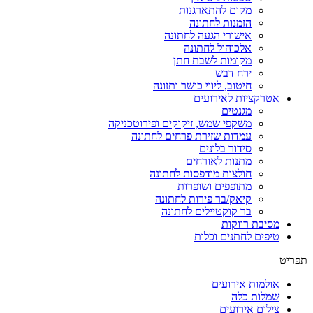
מקום להתארגנות
הזמנות לחתונה
אישורי הגעה לחתונה
אלכוהול לחתונה
מקומות לשבת חתן
ירח דבש
חיטוב, ליווי כושר ותזונה
אטרקציות לאירועים
מגנטים
משקפי שמש, זיקוקים ופירוטכניקה
עמדות שזירת פרחים לחתונה
סידור בלונים
מתנות לאורחים
חולצות מודפסות לחתונה
מתופפים ושופרות
קיאק/בר פירות לחתונה
בר קוקטיילים לחתונה
מסיבת רווקות
טיפים לחתנים וכלות
תפריט
אולמות אירועים
שמלות כלה
צילום אירועים