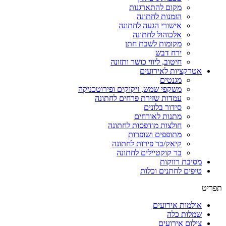
מקום להתארגנות
הזמנות לחתונה
אישורי הגעה לחתונה
אלכוהול לחתונה
מקומות לשבת חתן
ירח דבש
חיטוב, ליווי כושר ותזונה
אטרקציות לאירועים
מגנטים
משקפי שמש, זיקוקים ופירוטכניקה
עמדות שזירת פרחים לחתונה
סידור בלונים
מתנות לאורחים
חולצות מודפסות לחתונה
מתופפים ושופרות
קיאק/בר פירות לחתונה
בר קוקטיילים לחתונה
מסיבת רווקות
טיפים לחתנים וכלות
תפריט
אולמות אירועים
שמלות כלה
צילום אירועים