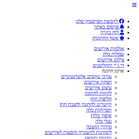
לקבוצת הפייסבוק שלנו
פרסום באתר
לוח בקרה
אשף החתונות
אולמות אירועים
שמלות כלה
צילום אירועים
די ג’יי ותקליטנים
ארגון חתונה
עורכי טקסים אלטרנטיביים
הפקת אירועים
עיצוב אירועים
להקות לחתונה
חליפות חתן
קייטרינג לחתונה ולשבת חתן
תסרוקות כלה
איפור כלות
נעלי כלה
סידורי הושבה
לימוזינות להשכרה והסעות לאירועים
טבעות נישואין