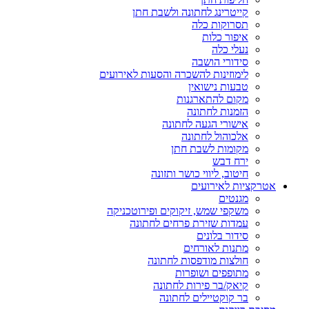
קייטרינג לחתונה ולשבת חתן
תסרוקות כלה
איפור כלות
נעלי כלה
סידורי הושבה
לימוזינות להשכרה והסעות לאירועים
טבעות נישואין
מקום להתארגנות
הזמנות לחתונה
אישורי הגעה לחתונה
אלכוהול לחתונה
מקומות לשבת חתן
ירח דבש
חיטוב, ליווי כושר ותזונה
אטרקציות לאירועים
מגנטים
משקפי שמש, זיקוקים ופירוטכניקה
עמדות שזירת פרחים לחתונה
סידור בלונים
מתנות לאורחים
חולצות מודפסות לחתונה
מתופפים ושופרות
קיאק/בר פירות לחתונה
בר קוקטיילים לחתונה