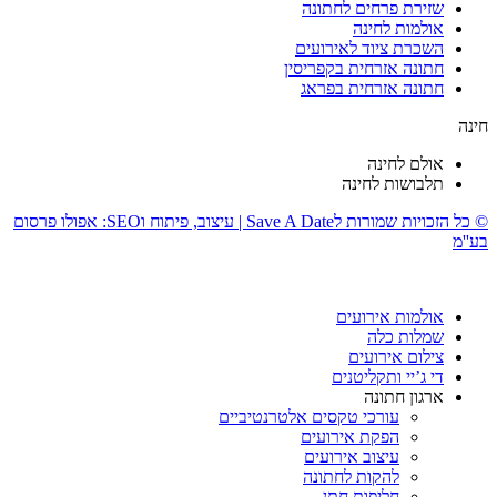
שזירת פרחים לחתונה
אולמות לחינה
השכרת ציוד לאירועים
חתונה אזרחית בקפריסין
חתונה אזרחית בפראג
חינה
אולם לחינה
תלבושות לחינה
© כל הזכויות שמורות לSave A Date | עיצוב, פיתוח וSEO: אפולו פרסום
בע''מ
אולמות אירועים
שמלות כלה
צילום אירועים
די ג’יי ותקליטנים
ארגון חתונה
עורכי טקסים אלטרנטיביים
הפקת אירועים
עיצוב אירועים
להקות לחתונה
חליפות חתן