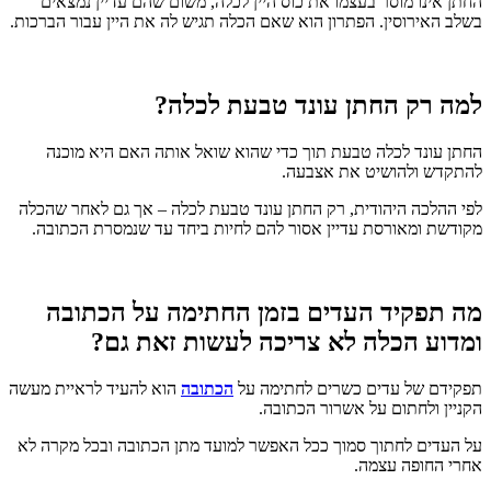
החתן אינו מוסר בעצמו את כוס היין לכלה, משום שהם עדיין נמצאים
בשלב האירוסין. הפתרון הוא שאם הכלה תגיש לה את היין עבור הברכות.
למה רק החתן עונד טבעת לכלה?
החתן עונד לכלה טבעת תוך כדי שהוא שואל אותה האם היא מוכנה
להתקדש ולהושיט את אצבעה.
לפי ההלכה היהודית, רק החתן עונד טבעת לכלה – אך גם לאחר שהכלה
מקודשת ומאורסת עדיין אסור להם לחיות ביחד עד שנמסרת הכתובה.
מה תפקיד העדים בזמן החתימה על הכתובה
ומדוע הכלה לא צריכה לעשות זאת גם?
תפקידם של עדים כשרים לחתימה על
הכתובה
הוא להעיד לראיית מעשה
הקניין ולחתום על אשרור הכתובה.
על העדים לחתוך סמוך ככל האפשר למועד מתן הכתובה ובכל מקרה לא
אחרי החופה עצמה.