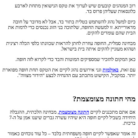
רוב המנהגים קובעים שיש לערוך את טקס הנישואין מתחת לארבע
כלונסאות שעליהן פרוס בד.
כיום למשל נהוג להשתמש בטלית בתור בד, אבל לא מדובר על חובה
מדאורייתא. זו למעשה החופה, שלתוכה בני הזוג נכנסים כדי לדמות את
הבית שהם עומדים להקים.
מבחינה סמלית, החופה עוזרת לחתן להראות שכוונתו כלפי הכלה רצינית
ושהוא מעוניין להקים איתה בית בישראל.
כאן המקום להזכיר שמספיקים המוטות והבד כדי לקרוא לזה חופה.
עם זאת,
באולמות
וגני אירועים נהוג לקיים את הטקס תחת חופה מפוארת
יותר. במקביל, הקישוט מתכתב עם ההנחיה לבצע “הידור מצווה”.
מהי חתונה מצומצמת?
אם אתם מתכננים לקיים
חתונה מצומצמת
, מבחינה הלכתית, ההגבלה
היחידה בשביל לקיים חופה היא שיהיו עשרה גברים שיענו אמן על ה-7
ברכות.
זה אומר שאפשר לקיים חופה משפחתית בלבד – כל עוד נוכחים כאמור