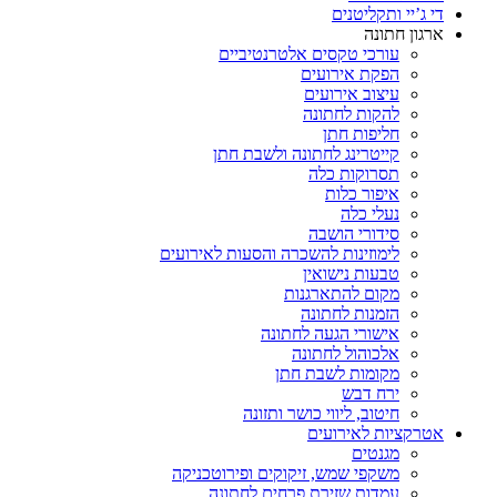
די ג’יי ותקליטנים
ארגון חתונה
עורכי טקסים אלטרנטיביים
הפקת אירועים
עיצוב אירועים
להקות לחתונה
חליפות חתן
קייטרינג לחתונה ולשבת חתן
תסרוקות כלה
איפור כלות
נעלי כלה
סידורי הושבה
לימוזינות להשכרה והסעות לאירועים
טבעות נישואין
מקום להתארגנות
הזמנות לחתונה
אישורי הגעה לחתונה
אלכוהול לחתונה
מקומות לשבת חתן
ירח דבש
חיטוב, ליווי כושר ותזונה
אטרקציות לאירועים
מגנטים
משקפי שמש, זיקוקים ופירוטכניקה
עמדות שזירת פרחים לחתונה