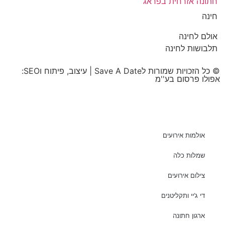
חתונה אזרחית בפראג
חינה
אולם לחינה
תלבושות לחינה
© כל הזכויות שמורות לSave A Date | עיצוב, פיתוח וSEO:
אפולו פרסום בע''מ
אולמות אירועים
שמלות כלה
צילום אירועים
די ג’יי ותקליטנים
ארגון חתונה