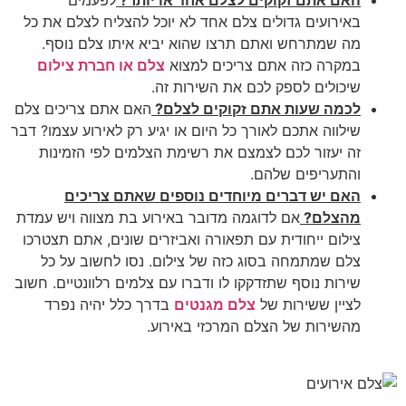
האם אתם זקוקים לצלם אחד או יותר?
לפעמים
באירועים גדולים צלם אחד לא יוכל להצליח לצלם את כל
מה שמתרחש ואתם תרצו שהוא יביא איתו צלם נוסף.
במקרה כזה אתם צריכים למצוא
צלם או חברת צילום
שיכולים לספק לכם את השירות זה.
לכמה שעות אתם זקוקים לצלם?
האם אתם צריכים צלם
שילווה אתכם לאורך כל היום או יגיע רק לאירוע עצמו? דבר
זה יעזור לכם לצמצם את רשימת הצלמים לפי הזמינות
והתעריפים שלהם.
האם יש דברים מיוחדים נוספים שאתם צריכים
מהצלם?
אם לדוגמה מדובר באירוע בת מצווה ויש עמדת
צילום ייחודית עם תפאורה ואביזרים שונים, אתם תצטרכו
צלם שמתמחה בסוג כזה של צילום. נסו לחשוב על כל
שירות נוסף שתזדקקו לו ודברו עם צלמים רלוונטיים. חשוב
לציין ששירות של
צלם מגנטים
בדרך כלל יהיה נפרד
מהשירות של הצלם המרכזי באירוע.