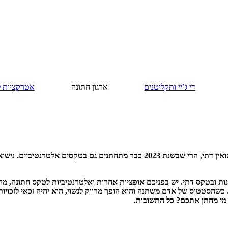
די ג’יי ותקליטנים
ארגון חתונה
אטרקציות ל
בעוד שבימים עברו רוב רובם המוחלט של האנשים היו מתחתנים בטקס נישואין דתי, הרי 
בר לא חייבים להתחתן ברבנות ובטקס דתי. יש בפניכם אופציות אחרות ואלטרנטיביות לטקס
אי. כשהסטטוס של אדם משתנה והוא הופך מרווק לנשוי, הוא יהיה זכאי לזכויו
, מי מחתן אתכם? כל התשובות.