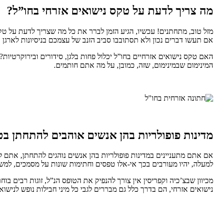
מה צריך לדעת על טקס נישואים אזרחי בחו”ל?
מזל טוב, מתחתנים! עכשיו, הגיע הזמן לברר את כל מה שצריך לדעת על טק
אם תעשו דברים נכון ולא תסתובבו סביב הזנב של עצמכם בניסיונות לארגן
האם טקס נישואים אזרחיים בחו”ל יכלול פחות בלגן, סידורים ובירוקרטיות? 
המינימום שבמינימום, שזה, כמובן, על מה אתם חותמים.
מדינות פופולריות בהן אנשים אוהבים להתחתן ב
אם אתם מתעניינים במדינות פופולריות בהן אנשים נוהגים להתחתן, אתם למ
למעלה, יהיו מעורבים בכך אי-אלו טפסים וחתימות שונות על מסמכים, למשל, טופס הנקרא NULLA OSTA, שאותו אין צורך להנפיק בצ’כיה וקפריסין, הוא טופס שעשוי 
מכיוון שבצ’כיה וקפריסין אין צורך להנפיק את הטופס הנ”ל, זוגות רבים 
נישואים אזרחי, הם בדרך כלל גם מבררים לגבי כל מיני חבילות נופש לנישוא