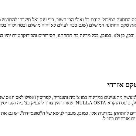
ס החתונה המיוחל. קודם כל ואולי הכי חשוב, כיף ענק ואל תשכחו להתרגש 
 את טקס החתונה המושלם (שגם ככה לעולם לא יהיה מושלם ובטח ילווה בכל 
ובכן, כן ולא. כמובן, בכל מדינה בה תתחתנו, הסידורים והבירוקרטיות יהיו 
טקס אזרחי
עשה מתעניינים במדינות כמו צ’כיה והונגריה, קפריסין ואפילו לאס וגאס 
להפוך את התהליך למעט מורכב יותר.
בוחרים להתחתן במדינות אלו. כמובן, מעבר לנושא של ה”טופסיידה”, יש גם 
ים אזרחיים בחו”ל.