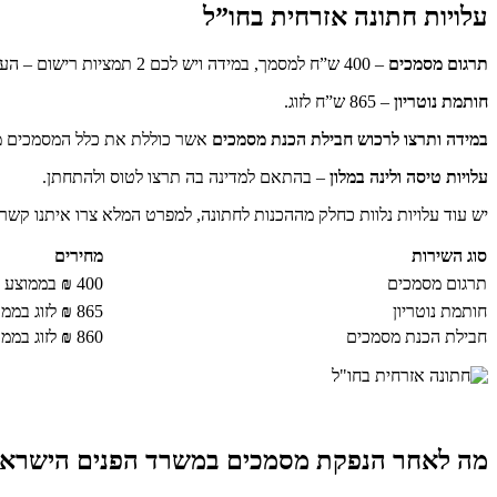
עלויות חתונה אזרחית בחו”ל
תרגום מסמכים
– 400 ש”ח למסמך, במידה ויש לכם 2 תמציות רישום – העלות היא 800 ש”ח. במידה ויש לכם מסמכים נוספים לתרגם כמו תעודת לידה, גירושין או פטירה המחיר יעלה בהתאם.
חותמת נוטריון
– 865 ש”ח לזוג.
במידה ותרצו לרכוש חבילת הכנת מסמכים
אשר כוללת את כלל המסמכים מתורגמים
עלויות טיסה ולינה במלון
– בהתאם למדינה בה תרצו לטוס ולהתחתן.
יש עוד עלויות נלוות כחלק מההכנות לחתונה, למפרט המלא צרו איתנו קשר.
סוג השירות
מחירים
תרגום מסמכים
400
₪
בממוצע
חותמת נוטריון
865
₪
לזוג בממ
חבילת הכנת מסמכים
860
₪
לזוג בממ
מה לאחר הנפקת מסמכים במשרד הפנים הישראל