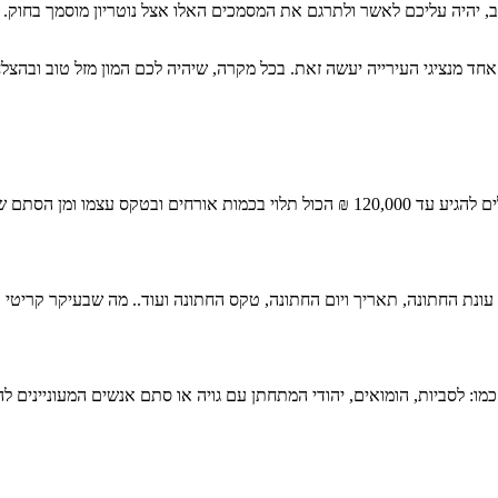
יהיה עליכם לאשר ולתרגם את המסמכים האלו אצל נוטריון מוסמך בחוק. ל
חד מנציגי העירייה יעשה זאת. בכל מקרה, שיהיה לכם המון מזל טוב ובהצ
המחירים לחבילה כוללת לחתונה אזרחית בחו”ל נעים החל מ- 5,000 ₪ ויכולים להגיע עד 120,000
ונת החתונה, תאריך ויום החתונה, טקס החתונה ועוד.. מה שבעיקר קריטי בחת
: לסביות, הומואים, יהודי המתחתן עם גויה או סתם אנשים המעוניינים לה