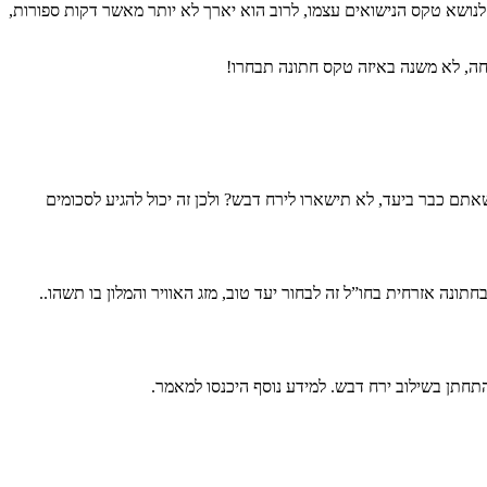
נושא טקס הנישואים עצמו, לרוב הוא יארך לא יותר מאשר דקות ספורות,
לחה, לא משנה באיזה טקס חתונה תבחרו!
 ₪ הכול תלוי בכמות אורחים ובטקס עצמו ומן הסתם שאתם כבר ביעד, לא תישארו לירח דבש? ולכן זה יכול להגיע לסכומים
ונה אזרחית בחו”ל זה לבחור יעד טוב, מזג האוויר והמלון בו תשהו..
תחתן בשילוב ירח דבש. למידע נוסף היכנסו למאמר.