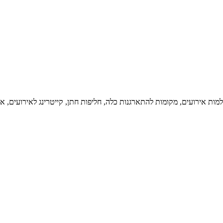
ת אירועים, מקומות להתארגנות כלה, חליפות חתן, קייטרינג לאירועים, אי