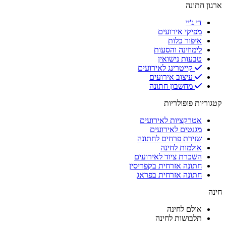
ארגון חתונה
די ג'יי
מפיקי אירועים
איפור כלות
לימוזינה והסעות
טבעות נישואין
קייטרינג לאירועים
עיצוב אירועים
מחשבון חתונה
קטגוריות פופולריות
אטרקציות לאירועים
מגנטים לאירועים
שזירת פרחים לחתונה
אולמות לחינה
השכרת ציוד לאירועים
חתונה אזרחית בקפריסין
חתונה אזרחית בפראג
חינה
אולם לחינה
תלבושות לחינה