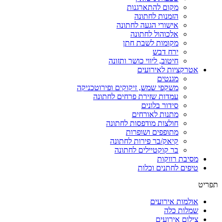
מקום להתארגנות
הזמנות לחתונה
אישורי הגעה לחתונה
אלכוהול לחתונה
מקומות לשבת חתן
ירח דבש
חיטוב, ליווי כושר ותזונה
אטרקציות לאירועים
מגנטים
משקפי שמש, זיקוקים ופירוטכניקה
עמדות שזירת פרחים לחתונה
סידור בלונים
מתנות לאורחים
חולצות מודפסות לחתונה
מתופפים ושופרות
קיאק/בר פירות לחתונה
בר קוקטיילים לחתונה
מסיבת רווקות
טיפים לחתנים וכלות
תפריט
אולמות אירועים
שמלות כלה
צילום אירועים