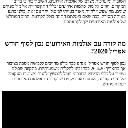
חשובות ומוערכות מצדם של אולמות אירועים. חשוב לזכור כי ברוב
המקרים, חוזים אל מול אולמות אירועים יכללו התקשרויות אל מול ספקים
שונים, מה שעשוי להיות מאוד בעייתי לביטול. יחד עם זאת, כולנו כרגע
באותה הסירה, ככה שאם ביטלתם חתונה בגלל הקורונה, הרוב המוחלט
של אולמות האירועים ילך לקראתכם.
מה קורה עם אולמות האירועים נכון לסוף חודש
אפריל 2020?
נכון לסוף חודש אפריל, אנחנו כבר כולנו מחויבים ללבישת מסכה בציבור,
אך בתאריך 26.4.20 כבר זכינו להקלות משמעותיות. בתקווה שכולנו
נשמור על כללי הריחוק החברתי ונוכל להמשיך להנות משיטוח העקומה
של נגיף הקורונה, אנחנו מאוד מקווים שבקרוב גם אולמות האירועים
ייפתחו מחדש.