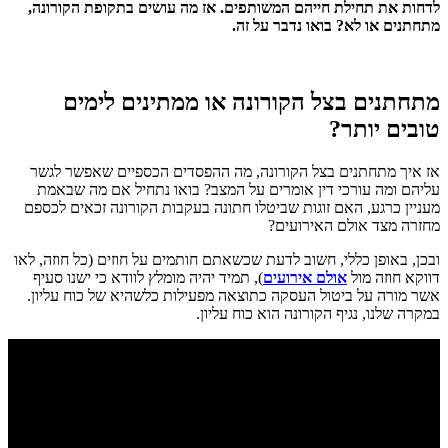
לדחות את תחילת חייהם המשותפים. אז מה עושים בתקופת הקורונה,
מתחתנים או לא? בואו נדבר על זה.
מתחתנים בצל הקורונה או ממתינים לימים
טובים יותר?
אז איך מתחתנים בצל הקורונה, מה ההפסדים הכספיים שאפשר לגשר
עליהם ומה עורכי דין אומרים על המצב? בואו נתחיל אם מה שבאמת
מעניין כרגע, האם זוגות שביטלו חתונה בעקבות הקורונה זכאים לכספם
מחזרה מצד אולם האירועים?
ובכן, באופן כללי, חשוב לדעת שכשאתם חותמים על חוזים (כל חוזה, לאו
דווקא חוזה מול
אולם אירועים
), תמיד יהיה מומלץ לוודא כי ישנו סעיף
אשר מורה על ביטול העסקה כתוצאה מפעילות כלשהיא של כוח עליון.
במקרה שלנו, נגיף הקורונה הוא כוח עליון.