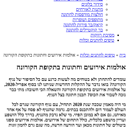
סידור בלונים
מתנות לאורחים
חולצות מודפסות לחתונה
מתופפים ושופרות
קיאק/בר פירות לחתונה
בר קוקטיילים לחתונה
מסיבת רווקות
טיפים לחתנים וכלות
בית
»
טיפים לחתנים וכלות
»
אולמות אירועים וחתונות בתקופת הקורונה
אולמות אירועים וחתונות בתקופת הקורונה
עומדים להתחתן ולא בטוחים מה לעשות כרגע עם כל הסיפור של נגיף
הקורונה? בואו נדבר על ההקלות החדשות שניתנו לנו בסוף אפריל-2020,
על אולמות אירועים בתקופת הקורונה והשאלה הכי חשובה: מתי כבר
נזכה לשבור את הכוס? תכנון חתונה בצל הנגיף.
מי היה מאמין שככה שנת 2020 תתחיל, עם נגיף הקורונה שגרם לכל
העולם לעמוד דום ולהתכנס בבתים. נדמה שהנגיף לא פסח על אף אחד
מאיתנו, גם אם לא במובן הפיזי. מי שלא נדבק מהנגיף, בדרך כלל הושפע
ועדיין מושפע כלכלית, כולל התחום של אירועים. אולמות אירועים ספגו
ביטולים של חתונות מכאן ועד הודעה חדשה, מה שגם גרם להמון זוגות