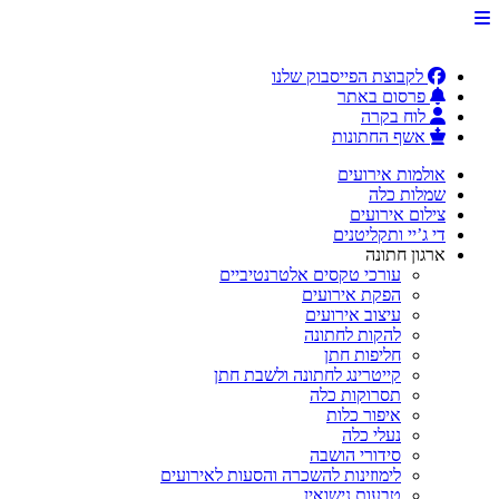
לקבוצת הפייסבוק שלנו
פרסום באתר
לוח בקרה
אשף החתונות
אולמות אירועים
שמלות כלה
צילום אירועים
די ג’יי ותקליטנים
ארגון חתונה
עורכי טקסים אלטרנטיביים
הפקת אירועים
עיצוב אירועים
להקות לחתונה
חליפות חתן
קייטרינג לחתונה ולשבת חתן
תסרוקות כלה
איפור כלות
נעלי כלה
סידורי הושבה
לימוזינות להשכרה והסעות לאירועים
טבעות נישואין