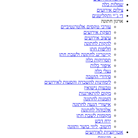
שמלות כלה
צילום אירועים
די ג’יי ותקליטנים
ארגון חתונה
עורכי טקסים אלטרנטיביים
הפקת אירועים
עיצוב אירועים
להקות לחתונה
חליפות חתן
קייטרינג לחתונה ולשבת חתן
תסרוקות כלה
איפור כלות
נעלי כלה
סידורי הושבה
לימוזינות להשכרה והסעות לאירועים
טבעות נישואין
מקום להתארגנות
הזמנות לחתונה
אישורי הגעה לחתונה
אלכוהול לחתונה
מקומות לשבת חתן
ירח דבש
חיטוב, ליווי כושר ותזונה
אטרקציות לאירועים
מגנטים