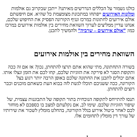
כולנו נשמור על הכללים הנדרשים מאיתנו? ייתכן שבקרוב גם אולמות
ומלונות האירועים
ייפתחו במתכונת מצומצמת כל שהיא. אם חיפשתם
אולם אירועים לחתונות במרכז ונגיף הקורונה הפסיק את החיפוש שלכם,
אנחנו עדיין ממליצים לערוך השוואת מחירים בין אולמות אירועים במרכז
כמו:
”אולם אירועים – שרביה”
ולהמשיך לתכנן.
השוואת מחירים בין אולמות אירועים
בשורה התחתונה, מתי שהוא אתם תרצו להתחתן, נכון? אז אם זה ככה
ותקופת הסגר לא פירקה את הזוגיות שלכם, קחו לכם את הזמן ונצלו אותו.
אתם יכולים לתכנן את החתונה שלכם באופן הרבה יותר רגוע בצל
הקורונה, ככה ששניכם תוכלו לגשת לזה בבוא העת כשאתם מוכנים וכבר
רוצים להתחתן.
תנסו להתייחס לתקופה הנוכחית בתור תקופה של התבוננות עצמית, של
שיפור הזוגיות שלכם. שימו לב, אם נקלעתם למצב בו כספכם לא מוחזר
לכם לאחר ביטול אירוע בגלל הקורונה, בהחלט מומלץ לשכור את שירותיו
של עורך דין מומלץ לתחומים אלו.