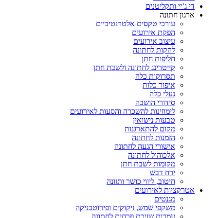
די ג’יי ותקליטנים
ארגון חתונה
עורכי טקסים אלטרנטיביים
הפקת אירועים
עיצוב אירועים
להקות לחתונה
חליפות חתן
קייטרינג לחתונה ולשבת חתן
תסרוקות כלה
איפור כלות
נעלי כלה
סידורי הושבה
לימוזינות להשכרה והסעות לאירועים
טבעות נישואין
מקום להתארגנות
הזמנות לחתונה
אישורי הגעה לחתונה
אלכוהול לחתונה
מקומות לשבת חתן
ירח דבש
חיטוב, ליווי כושר ותזונה
אטרקציות לאירועים
מגנטים
משקפי שמש, זיקוקים ופירוטכניקה
עמדות שזירת פרחים לחתונה