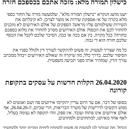
כישלון תמורה מלא: מזכה אתכם בכספכם חזרה
ישנו מושג הנקרא “כישלון תמורה מלא”, שלמעשה מורה על החזר כספי
מלא בקרה של אי-אספקת שירות או מוצר לצרכן. לא קיבלתם את
השירות ששילמתם עליו מראש? הספקים של אולם האירועים לא מוכנים
להחזיר לכם את הכסף? אולם האירועים מסרב להחזיר את מלוא כספכם
בחזרה? בכל מקרה, בין אם ככה או ככה, הסיכוי שלכם לקבל את הכסף
שלכם חזרה הוא די גבוה.
כל מה שצריך לעשות, זה פשוט להתקשר לעורך דין ולגולל בפניו את
הסיפור שלכם. בדרך כלל, מה שיקרה זה שאולם האירועים ייבהל ממכתב
עורך הדין, שמזהיר אותו מפני תביעה משפטית.
26.04.2020 הקלות חדשות על עסקים בתקופת
קורונה
בסופו של דבר, אם עד היום עדיין יתקיימו אירועים פה ושם ואנשים לא
ממש הקשיבו לדרישות של משרד הבריאות, הרי שכיום, ה-26.04.20, אף
אולם אירועים אינו פתוח ועובד. אין ספק, זוהי תקופה לא נעימה בעליל,
לאף אחד מאיתנו, למתחתנים ולמחתנים.
בגדול, מה שנותר לנו לעשות זה פשוט להמתין לימים טובים יותר ולהמשיך