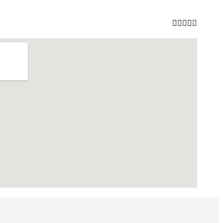




