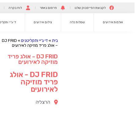
לקבוצת הפייסבוק שלנו
פרסום באתר
לוח בקרה
אולמות אירועים
שמלות כלה
צילום אירועים
די ג’יי ותקלי
בית
»
די ג'יי ותקליטנים
»
DJ FRID
– אולג פריד מוזיקה לאירועים
DJ FRID – אולג פריד
מוזיקה לאירועים
DJ FRID - אולג
פריד מוזיקה
לאירועים
הרצליה