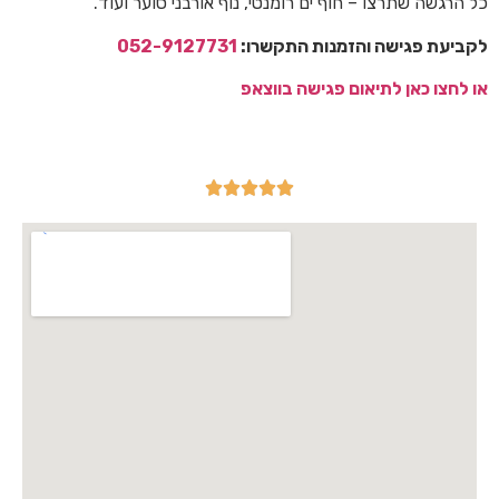
כל הרגשה שתרצו – חוף ים רומנטי, נוף אורבני סוער ועוד.
לקביעת פגישה והזמנות התקשרו:
052-9127731
או לחצו כאן לתיאום פגישה בווצאפ




