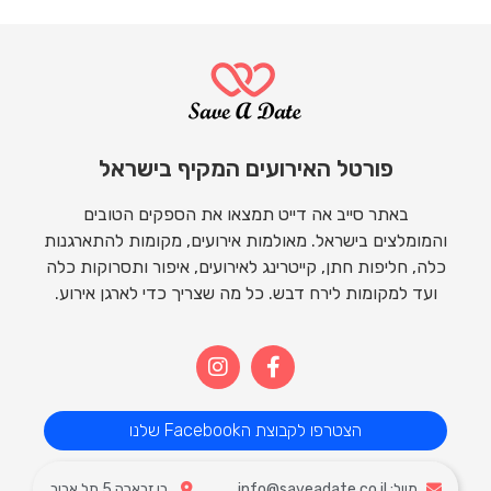
פורטל האירועים המקיף בישראל
באתר סייב אה דייט תמצאו את הספקים הטובים
והמומלצים בישראל. מאולמות אירועים, מקומות להתארגנות
כלה, חליפות חתן, קייטרינג לאירועים, איפור ותסרוקות כלה
ועד למקומות לירח דבש. כל מה שצריך כדי לארגן אירוע.
הצטרפו לקבוצת הFacebook שלנו
מייל: info@saveadate.co.il
בן זבארה 5 תל אביב