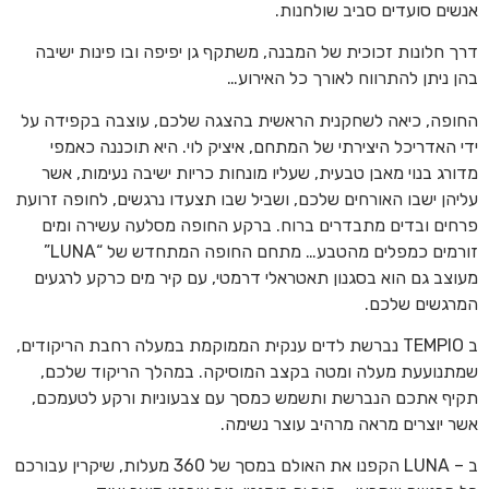
אנשים סועדים סביב שולחנות.
דרך חלונות זכוכית של המבנה, משתקף גן יפיפה ובו פינות ישיבה
בהן ניתן להתרווח לאורך כל האירוע…
החופה, כיאה לשחקנית הראשית בהצגה שלכם, עוצבה בקפידה על
ידי האדריכל היצירתי של המתחם, איציק לוי. היא תוכננה כאמפי
מדורג בנוי מאבן טבעית, שעליו מונחות כריות ישיבה נעימות, אשר
עליהן ישבו האורחים שלכם, ושביל שבו תצעדו נרגשים, לחופה זרועת
פרחים ובדים מתבדרים ברוח. ברקע החופה מסלעה עשירה ומים
זורמים כמפלים מהטבע… מתחם החופה המתחדש של “LUNA”
מעוצב גם הוא בסגנון תאטראלי דרמטי, עם קיר מים כרקע לרגעים
המרגשים שלכם.
ב TEMPIO נברשת לדים ענקית הממוקמת במעלה רחבת הריקודים,
שמתנועעת מעלה ומטה בקצב המוסיקה. במהלך הריקוד שלכם,
תקיף אתכם הנברשת ותשמש כמסך עם צבעוניות ורקע לטעמכם,
אשר יוצרים מראה מרהיב עוצר נשימה.
ב – LUNA הקפנו את האולם במסך של 360 מעלות, שיקרין עבורכם