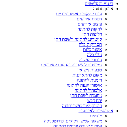
די ג’יי ותקליטנים
ארגון חתונה
עורכי טקסים אלטרנטיביים
הפקת אירועים
עיצוב אירועים
להקות לחתונה
חליפות חתן
קייטרינג לחתונה ולשבת חתן
תסרוקות כלה
איפור כלות
נעלי כלה
סידורי הושבה
לימוזינות להשכרה והסעות לאירועים
טבעות נישואין
מקום להתארגנות
הזמנות לחתונה
אישורי הגעה לחתונה
אלכוהול לחתונה
מקומות לשבת חתן
ירח דבש
חיטוב, ליווי כושר ותזונה
אטרקציות לאירועים
מגנטים
משקפי שמש, זיקוקים ופירוטכניקה
עמדות שזירת פרחים לחתונה