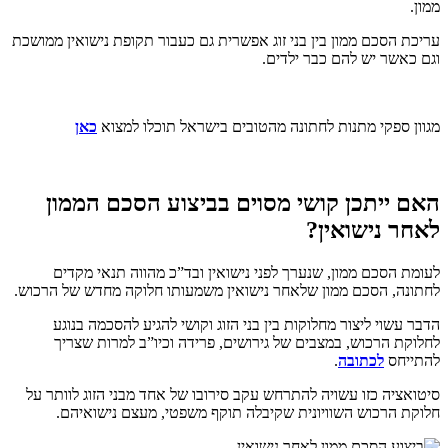
ממון.
עריכת הסכם ממון בין בני זוג אפשרית גם כעבור תקופת נישואין ממושכת
וגם כאשר יש להם כבר ילדים.
מגוון ספקי מתנות לחתונה מהטובים בישראל תוכלו למצוא
כאן
האם ייתכן קושי מסוים בביצוע הסכם הממון
לאחר נישואין?
לעומת הסכם ממון, שנערך לפני נישואין ובד”כ מהווה תנאי מקדים
לחתונה, הסכם ממון שלאחר נישואין משמעותו חלוקה מחדש של הרכוש.
הדבר עשוי ליצור מחלוקות בין בני הזוג וקושי להגיע להסכמה בנוגע
לחלוקת הרכוש, במצבים של גירושים, פרידה וכיו”ב למרות שצריך
להתייחס
לכתובה
.
סיטואציה כזו עשויה להתרחש עקב סירובו של אחד מבני הזוג לוותר על
חלוקת הרכוש השוויונית שקיבלה תוקף משפטי, מעצם נישואיהם.