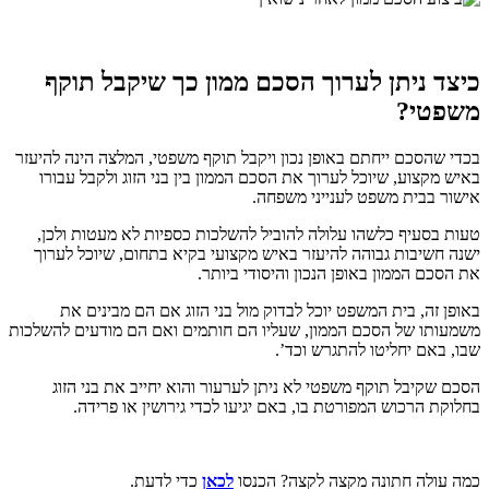
כיצד ניתן לערוך הסכם ממון כך שיקבל תוקף
משפטי?
בכדי שהסכם ייחתם באופן נכון ויקבל תוקף משפטי, המלצה הינה להיעזר
באיש מקצוע, שיוכל לערוך את הסכם הממון בין בני הזוג ולקבל עבורו
אישור בבית משפט לענייני משפחה.
טעות בסעיף כלשהו עלולה להוביל להשלכות כספיות לא מעטות ולכן,
ישנה חשיבות גבוהה להיעזר באיש מקצועי בקיא בתחום, שיוכל לערוך
את הסכם הממון באופן הנכון והיסודי ביותר.
באופן זה, בית המשפט יוכל לבדוק מול בני הזוג אם הם מבינים את
משמעותו של הסכם הממון, שעליו הם חותמים ואם הם מודעים להשלכות
שבו, באם יחליטו להתגרש וכד’.
הסכם שקיבל תוקף משפטי לא ניתן לערעור והוא יחייב את בני הזוג
בחלוקת הרכוש המפורטת בו, באם יגיעו לכדי גירושין או פרידה.
כמה עולה חתונה מקצה לקצה? הכנסו
לכאן
כדי לדעת.