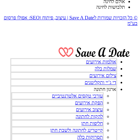
אולם לחינה
תלבושות לחינה
© כל הזכויות שמורות לSave A Date | עיצוב, פיתוח וSEO: אפולו פרסום
בע''מ
אולמות אירועים
שמלות כלה
צילום אירועים
די ג’יי ותקליטנים
ארגון חתונה
עורכי טקסים אלטרנטיביים
הפקת אירועים
עיצוב אירועים
להקות לחתונה
חליפות חתן
קייטרינג לחתונה ולשבת חתן
תסרוקות כלה