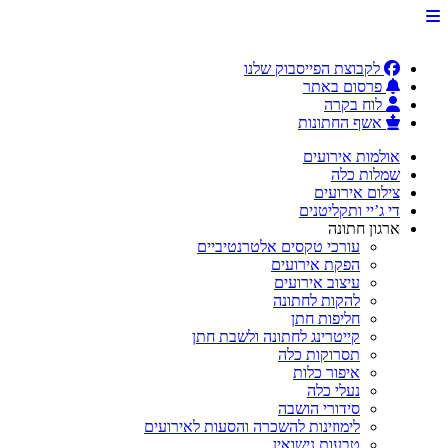
לקבוצת הפייסבוק שלנו
פרסום באתר
לוח בקרה
אשף החתונות
אולמות אירועים
שמלות כלה
צילום אירועים
די ג’יי ותקליטנים
ארגון חתונה
עורכי טקסים אלטרנטיביים
הפקת אירועים
עיצוב אירועים
להקות לחתונה
חליפות חתן
קייטרינג לחתונה ולשבת חתן
תסרוקות כלה
איפור כלות
נעלי כלה
סידורי הושבה
לימוזינות להשכרה והסעות לאירועים
טבעות נישואין