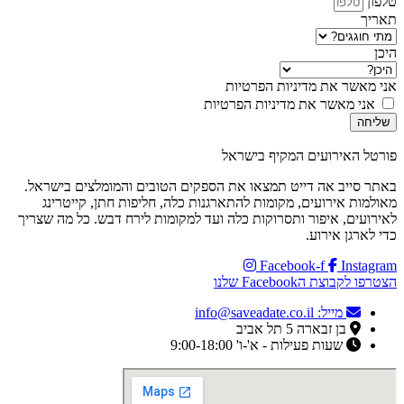
טלפון
תאריך
היכן
אני מאשר את מדיניות הפרטיות
אני מאשר את מדיניות הפרטיות
שליחה
פורטל האירועים המקיף בישראל
באתר סייב אה דייט תמצאו את הספקים הטובים והמומלצים בישראל.
מאולמות אירועים, מקומות להתארגנות כלה, חליפות חתן, קייטרינג
לאירועים, איפור ותסרוקות כלה ועד למקומות לירח דבש. כל מה שצריך
כדי לארגן אירוע.
Facebook-f
Instagram
הצטרפו לקבוצת הFacebook שלנו
מייל: info@saveadate.co.il
בן זבארה 5 תל אביב
שעות פעילות - א'-ו' 9:00-18:00