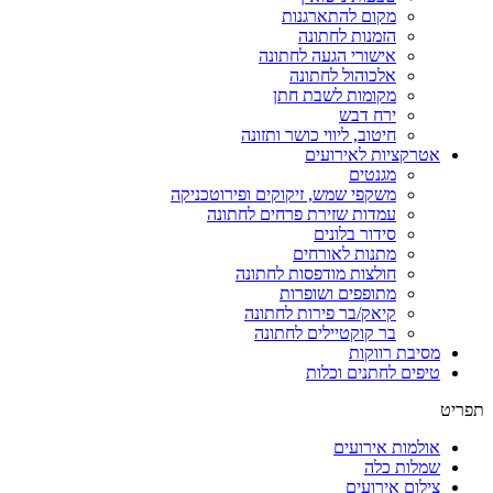
מקום להתארגנות
הזמנות לחתונה
אישורי הגעה לחתונה
אלכוהול לחתונה
מקומות לשבת חתן
ירח דבש
חיטוב, ליווי כושר ותזונה
אטרקציות לאירועים
מגנטים
משקפי שמש, זיקוקים ופירוטכניקה
עמדות שזירת פרחים לחתונה
סידור בלונים
מתנות לאורחים
חולצות מודפסות לחתונה
מתופפים ושופרות
קיאק/בר פירות לחתונה
בר קוקטיילים לחתונה
מסיבת רווקות
טיפים לחתנים וכלות
תפריט
אולמות אירועים
שמלות כלה
צילום אירועים