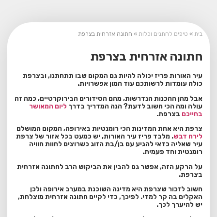
בית
»
טיפים לחתנים וכלות
»
חתונה אזרחית בצרפת
חתונה אזרחית בצרפת
עיר האורות פריז יכולה להיות גם המקום שבו תתחתנו, ובצרפת
כולה עומדות לרשותכם עוד המון אפשרויות.
אבל מהן ההכנות הנדרשות, מהם הסידורים הבירוקרטיים, כמה זה
עולה ומה הכי חשוב לדעת? הנה המדריך בדרך
ליום המאושר
בחייכם
בצרפת.
צרפת היא אחת המדינות הכי רומנטיות באירופה, המקום המושלם
לירח דבש
. מלבד פריז עיר האורות, יש כמעט בכל אזור של צרפת
עיר שאליה כדאי להגיע עם בן/בת הזוג כשרוצים לחוות חוויה
רומנטית וחד פעמית.
על הרקע הזה, אפשר גם להבין את הביקוש הרב לחתונה אזרחית
בצרפת.
חשוב לזכור שצרפת היא מדינה השוכנת במערב אירופה ולכן
האקלים בה קר למדי. לפיכך, כדי לקיים חתונה אזרחית מוצלחת,
יש להיערך לכך.