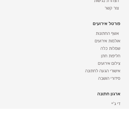
הצהרת נגישות
צור קשר
פורטל אירועים
אשף החתונות
אולמות אירועים
שמלות כלה
חליפות חתן
צילום אירועים
אישורי הגעה לחתונה
סידורי הושבה
ארגון חתונה
די ג'יי
מפיקי אירועים
איפור כלות
לימוזינה והסעות