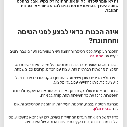
זה לא אומר שכדאי לקיים את החתונה רק בקיץ, אבל בהחלט
שווה להיערך בהתאם אם מתכננים להגיע בחורף או בעונות
המעבר.
איזה הכנות כדאי לבצע לפני הטיסה
והחתונה?
ההכנה העיקרית לפני הטיסה והחתונה היא השוואה בין הערים שבהן רוצים
לקיים את
החתונה
.
בשלב הזה, ההשוואה יכולה להיות מבוססת על מידע מאתרי אינטרנט,
המלצות מרשתות חברתיות והתייעצות עם חברים, קרובים ובני משפחה.
במידה ולא מכירים באופן אישי זוג שהתחתן בטקס אזרחי בצרפת ויוכל
לייעץ על כך, ניתן להתייעץ עם בעלי מקצוע.
שירות כזה אמנם עולה קצת כסף, אבל הוא שווה את ההשקעה ולו בזכות
האפשרות לרכז את כל השאלות תחת קורת גג אחת.
מבחינת הטיסה עצמה, ההכנות העיקריות הן הזמנת הכרטיסים ותיאום
לינה
בבית מלון
.
פריז למשל היא אחת הערים המתויירות בעולם, לכן יש להביא בחשבון עומס
ועליית מחירים בתקופת הקיץ וסביב עונת החופש של הצרפתים.