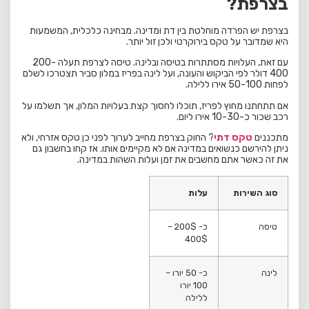
בצרפת?
בצרפת יש הפרדה מוחלטת בין דת ומדינה. מבחינה כלכלית, המשמעות
היא שמדובר על טקס בירוקרטי ולכן זול יותר.
עם זאת, העלויות מסתתרות בטיסה ובלינה. טיסה לצרפת תעלה 200-
400 דולר לפי הביקוש והעונה, ועל לינה בפריז במלון סביר תצטרכו לשלם
לפחות 50-100 אירו ללילה.
אם תתחתנו מחוץ לפריז, תוכלו לחסוך קצת בעלויות המלון, אך תשלמו על
רכב שכור כ-10-30 אירו ליום.
מתכננים
טקס דתי
? החוק בצרפת מחייב לערוך לפני כן טקס אזרחי, ולא
ניתן להירשם כנשואים במדינה אם לא מקיימים אותו. אז קחו בחשבון גם
את זה כאשר אתם מחשבים את זמן ועלות השהות במדינה.
סוג השירות
עלות
טיסה
כ- 200$ –
400$
לינה
כ- 50 יורו –
100 יורו
ללילה