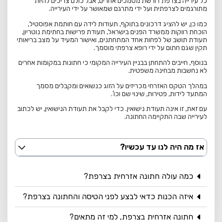
כל עירייה בצרפת דורשת מסמכים אחרים, אבל כולם צריכים להיות
מתורגמים לצרפתית ועל ידי מתרגם שמאושר על ידי העירייה.
כמו כן, יש להציג דרכונים בתוקף, תעודות לידה עם חותמת אפוסטיל,
הוכחת רווקות ממשרד הפנים בישראל, תעודת פרישות בחתימת נוטריון,
תעודת תושב של לפחות אחד המתחתנים, ואישור המעיד על מצב בריאותי
תקין שגם חתום על ידי רופא צרפתי מוסמך.
בנוסף, חייבים להתחתן בבניין העירייה המקומי כי חתונות במקומות אחרים
לא נחשבות מבחינה משפטית.
במהלך הטקס האזרחי מכריזים על הזוג כנשואים ומקבלים מסמך
המתעד לידות, פטירות, שינוי שם וכו’.
עם זאת, זו אינה תעודת נישואין. כדי לקבל את תעודת הנישואין, יש לכתוב
לעירייה שבה התקיימה החתונה.
אז מה היה לנו עד עכשיו?
כמה עולה חתונה אזרחית בצרפת?
איזה הכנות כדאי לבצע לפני הטיסה והחתונה בצרפת?
חתונה אזרחית בצרפת, למי זה מתאים?