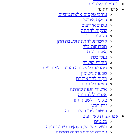
די ג’יי ותקליטנים
ארגון חתונה
עורכי טקסים אלטרנטיביים
הפקת אירועים
עיצוב אירועים
להקות לחתונה
חליפות חתן
קייטרינג לחתונה ולשבת חתן
תסרוקות כלה
איפור כלות
נעלי כלה
סידורי הושבה
לימוזינות להשכרה והסעות לאירועים
טבעות נישואין
מקום להתארגנות
הזמנות לחתונה
אישורי הגעה לחתונה
אלכוהול לחתונה
מקומות לשבת חתן
ירח דבש
חיטוב, ליווי כושר ותזונה
אטרקציות לאירועים
מגנטים
משקפי שמש, זיקוקים ופירוטכניקה
עמדות שזירת פרחים לחתונה