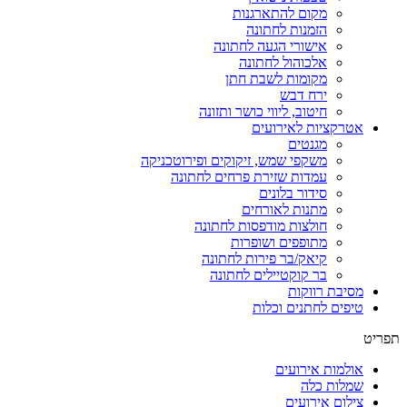
מקום להתארגנות
הזמנות לחתונה
אישורי הגעה לחתונה
אלכוהול לחתונה
מקומות לשבת חתן
ירח דבש
חיטוב, ליווי כושר ותזונה
אטרקציות לאירועים
מגנטים
משקפי שמש, זיקוקים ופירוטכניקה
עמדות שזירת פרחים לחתונה
סידור בלונים
מתנות לאורחים
חולצות מודפסות לחתונה
מתופפים ושופרות
קיאק/בר פירות לחתונה
בר קוקטיילים לחתונה
מסיבת רווקות
טיפים לחתנים וכלות
תפריט
אולמות אירועים
שמלות כלה
צילום אירועים