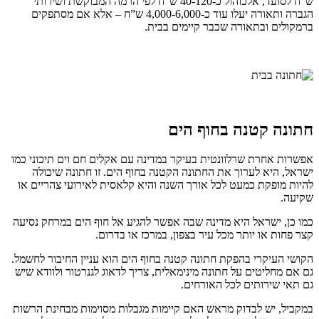
ש”ח לסועד, אלכוהול כ-40-120 ש”ח לפי הרמה המבוקשת ושירותי
הגברה ותאורה יעלו עוד כ-4,000-6,000 ש”ח – אלא אם מסתפקים
ברמקולים ובתאורה שכבר קיימים בבית.
חתונה קטנה בחוף הים
אפשרות אחרת שרלוונטית בעיקר במדינה עם אקלים חם וים תיכוני כמו
ישראל, היא לערוך את החתונה הקטנה בחוף הים. זו חתונה שיכולה
להיות מופקת כמעט לכל אורך השנה והיא קלאסית לאירועי צהריים או
שקיעה.
כמו כן, ישראל היא מדינה שבה אפשר להגיע אל חוף הים במרחק נסיעה
קצר פחות או יותר מכל עיר בצפון, במרכז או בדרום.
הקושי העיקרי בהפקת חתונה קטנה בחוף הים הוא עניין החיבור לחשמל.
גם אם מחליטים על חתונה מינימאלית, צריך לדאוג לגנרטור ולוודא שיש
גם תאי שירותים לכל האורחים.
במקביל, יש לבדוק מראש האם קיימות מגבלות מסוימות מבחינת הרשות