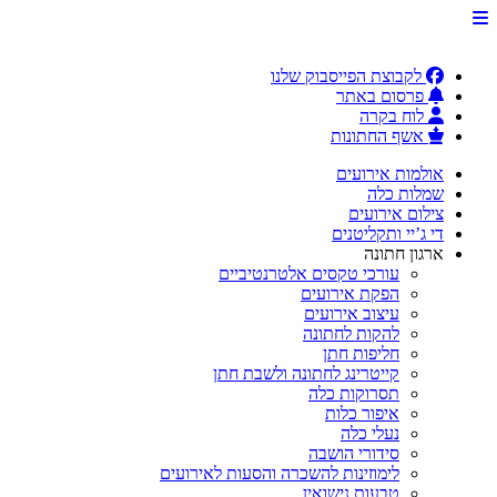
לקבוצת הפייסבוק שלנו
פרסום באתר
לוח בקרה
אשף החתונות
אולמות אירועים
שמלות כלה
צילום אירועים
די ג’יי ותקליטנים
ארגון חתונה
עורכי טקסים אלטרנטיביים
הפקת אירועים
עיצוב אירועים
להקות לחתונה
חליפות חתן
קייטרינג לחתונה ולשבת חתן
תסרוקות כלה
איפור כלות
נעלי כלה
סידורי הושבה
לימוזינות להשכרה והסעות לאירועים
טבעות נישואין