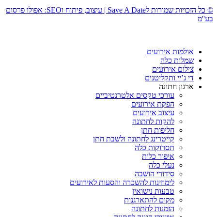
© כל הזכויות שמורות לSave A Date | עיצוב, פיתוח וSEO: אפולו פרסום
בע''מ
אולמות אירועים
שמלות כלה
צילום אירועים
די ג’יי ותקליטנים
ארגון חתונה
עורכי טקסים אלטרנטיביים
הפקת אירועים
עיצוב אירועים
להקות לחתונה
חליפות חתן
קייטרינג לחתונה ולשבת חתן
תסרוקות כלה
איפור כלות
נעלי כלה
סידורי הושבה
לימוזינות להשכרה והסעות לאירועים
טבעות נישואין
מקום להתארגנות
הזמנות לחתונה