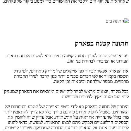
שאחראית על חוף הים ולקבל את האישורים כדי למנוע ביקור של פקחים.
חתונה קטנה בפארק
עוד אופציה טובה לערוך חתונה קטנה בחינם היא לעשות את זה בפארק
העירוני או הציבורי לבחירת בני הזוג.
את הפארק אפשר לבחור לפי שיקולים של מרחק גיאוגרפי, לפי גודל
השטח בקמ”ר או לפי דברים טכניים יותר כגון קרבה לצירי תחבורה
מרכזיים, מספר שולחנות וכיסאות וכן הלאה.
בכל מקרה, יוצאים מראש לסיור לוקיישנים ומוצאים את הפארק שמעניק
לבני הזוג מענה מקיף לצרכים ולדרישות.
היתרון של חתונה בפארק בא לידי ביטוי באווירה של הטבע ובנינוחות של
האורחים. בשביל להפיק אירוע כזה גם בדרך כלל לא צריך להתאמץ יותר
מדי בגלל שהעירייה אחראית על התשתיות, אבל עדיין שווה להזמין את
הספקים הרלוונטיים ולבקש מהם לבצע התאמות. למעשה, כדאי להגיע
לפחות פעם אחת אל הפארק יחד עם החברה שמספקת שירותי קייטרינג,