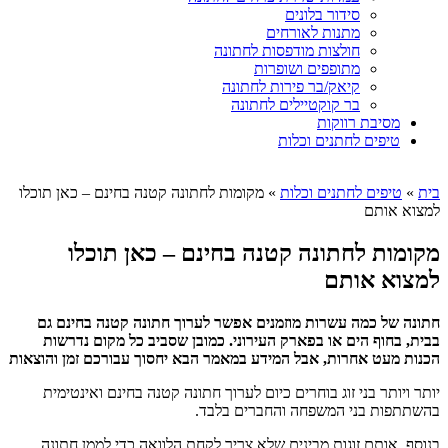
סידור בלונים
מתנות לאורחים
חולצות מודפסות לחתונה
מתופפים ושופרות
קיאק/בר פירות לחתונה
בר קוקטיילים לחתונה
מסיבת רווקות
טיפים לחתנים וכלות
בית
»
טיפים לחתנים וכלות
»
מקומות לחתונה קטנה בחינם – כאן תוכלו
למצוא אותם
מקומות לחתונה קטנה בחינם – כאן תוכלו
למצוא אותם
חתונה של כמה עשרות מוזמנים אפשר לערוך חתונה קטנה בחינם גם
בבית, בחוף הים או בפארק העירוני. כמובן שסביב כל מקום נדרשות
הכנות מעט אחרות, אבל המידע במאמר הבא יחסוך עבורכם זמן והוצאות
יותר ויותר בני זוג בוחרים כיום לערוך חתונה קטנה בחינם ואינטימית
בהשתתפות בני המשפחה והחברים בלבד.
בנוסף, אותם זוגות מבינים שלא צריך לקחת הלוואה כדי לממן חתונה