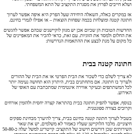
ושלא חייבים לפרוץ את מסגרת התקציב של התא המשפחתי.
אז במקרים כאלה, השאלה היחידה שעל הפרק היא איפה אפשר לערוך
חתונה קטנה ומוצלחת בכמה שפחות הוצאות – או אפילו לגמרי בחינם.
החדשות הטובות הן שכיום אכן יש מגוון לוקיישנים שבהם אפשר להגשים
את החלום ולמסד את הזוגיות. עם זאת, כדאי להכיר את המאפיינים של
כל מקום על מנת לבצע את ההתאמות הנדרשות:
חתונה קטנה בבית
לא צריך לשלם כדי לשכור את הבית הפרטי או את הבית של ההורים
ולערוך בו חתונה. אם מתחתנים בבית, היתרון הוא תחושה נעימה יותר
לכל המשתתפים ובעיקר אווירה אינטימית שמתכתבת עם האופי של
האירוע.
בנוסף, אפשר להפיק חתונה בבית בהתראה קצרה יחסית ולהזמין אורחים
וקרובים בצורה ספונטנית.
בשביל לערוך חתונה קטנה בחינם בבית, צריך להיערך מבחינת ספקים
חיצוניים. מלבד הלוקיישן שעליו כאמור לא משלמים, יש את שאר
השירותים שכן דורשים חישוב של התקציב: קייטרינג למשל יעלה כ-50-80