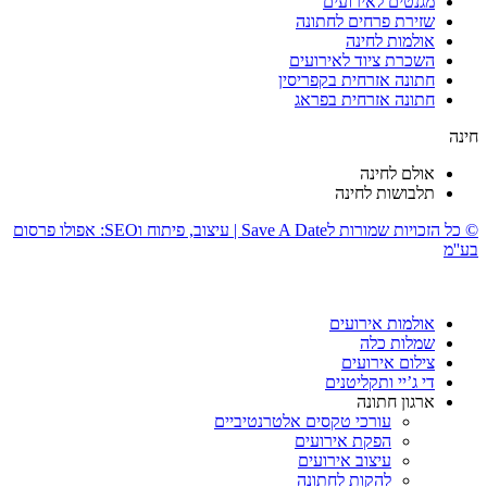
מגנטים לאירועים
שזירת פרחים לחתונה
אולמות לחינה
השכרת ציוד לאירועים
חתונה אזרחית בקפריסין
חתונה אזרחית בפראג
חינה
אולם לחינה
תלבושות לחינה
© כל הזכויות שמורות לSave A Date | עיצוב, פיתוח וSEO: אפולו פרסום
בע''מ
אולמות אירועים
שמלות כלה
צילום אירועים
די ג’יי ותקליטנים
ארגון חתונה
עורכי טקסים אלטרנטיביים
הפקת אירועים
עיצוב אירועים
להקות לחתונה