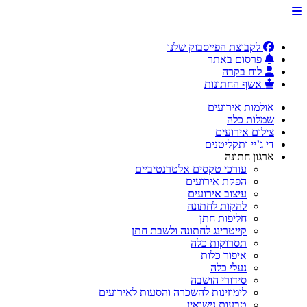
לקבוצת הפייסבוק שלנו
פרסום באתר
לוח בקרה
אשף החתונות
אולמות אירועים
שמלות כלה
צילום אירועים
די ג’יי ותקליטנים
ארגון חתונה
עורכי טקסים אלטרנטיביים
הפקת אירועים
עיצוב אירועים
להקות לחתונה
חליפות חתן
קייטרינג לחתונה ולשבת חתן
תסרוקות כלה
איפור כלות
נעלי כלה
סידורי הושבה
לימוזינות להשכרה והסעות לאירועים
טבעות נישואין