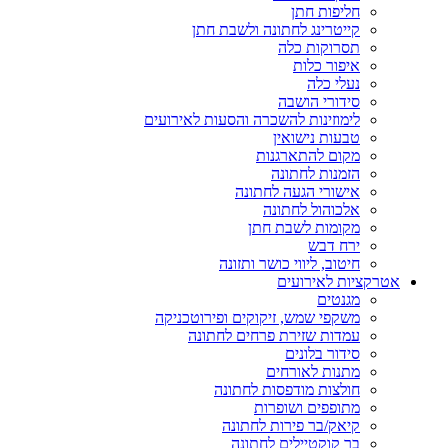
חליפות חתן
קייטרינג לחתונה ולשבת חתן
תסרוקות כלה
איפור כלות
נעלי כלה
סידורי הושבה
לימוזינות להשכרה והסעות לאירועים
טבעות נישואין
מקום להתארגנות
הזמנות לחתונה
אישורי הגעה לחתונה
אלכוהול לחתונה
מקומות לשבת חתן
ירח דבש
חיטוב, ליווי כושר ותזונה
אטרקציות לאירועים
מגנטים
משקפי שמש, זיקוקים ופירוטכניקה
עמדות שזירת פרחים לחתונה
סידור בלונים
מתנות לאורחים
חולצות מודפסות לחתונה
מתופפים ושופרות
קיאק/בר פירות לחתונה
בר קוקטיילים לחתונה