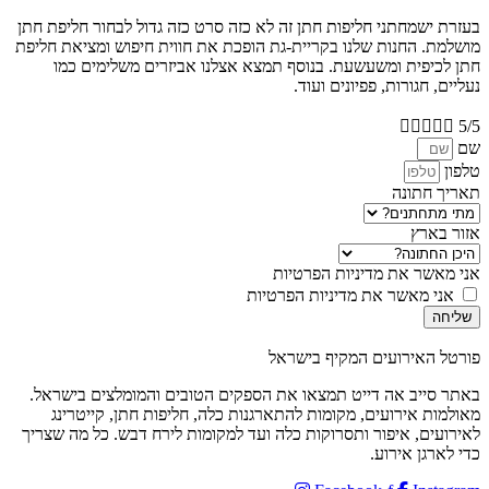
בעזרת ישמחתני חליפות חתן זה לא כזה סרט כזה גדול לבחור חליפת חתן
מושלמת. החנות שלנו בקריית-גת הופכת את חווית חיפוש ומציאת חליפת
חתן לכיפית ומשעשעת. בנוסף תמצא אצלנו אביזרים משלימים כמו
נעליים, חגורות, פפיונים ועוד.





5/5
שם
טלפון
תאריך חתונה
אזור בארץ
אני מאשר את מדיניות הפרטיות
אני מאשר את מדיניות הפרטיות
שליחה
פורטל האירועים המקיף בישראל
באתר סייב אה דייט תמצאו את הספקים הטובים והמומלצים בישראל.
מאולמות אירועים, מקומות להתארגנות כלה, חליפות חתן, קייטרינג
לאירועים, איפור ותסרוקות כלה ועד למקומות לירח דבש. כל מה שצריך
כדי לארגן אירוע.