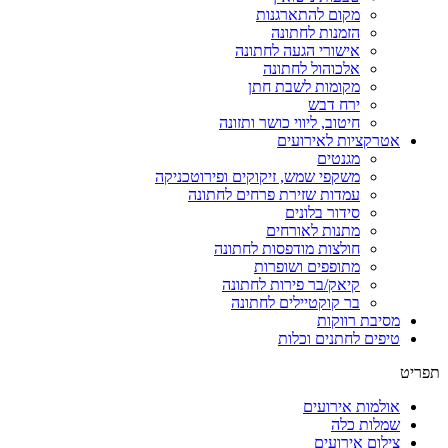
מקום להתארגנות
הזמנות לחתונה
אישורי הגעה לחתונה
אלכוהול לחתונה
מקומות לשבת חתן
ירח דבש
חיטוב, ליווי כושר ותזונה
אטרקציות לאירועים
מגנטים
משקפי שמש, זיקוקים ופירוטכניקה
עמדות שזירת פרחים לחתונה
סידור בלונים
מתנות לאורחים
חולצות מודפסות לחתונה
מתופפים ושופרות
קיאק/בר פירות לחתונה
בר קוקטיילים לחתונה
מסיבת רווקות
טיפים לחתנים וכלות
תפריט
אולמות אירועים
שמלות כלה
צילום אירועים