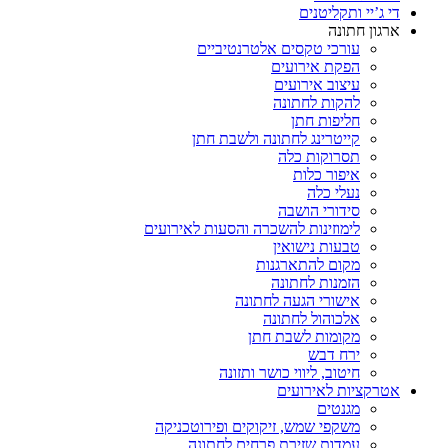
די ג’יי ותקליטנים
ארגון חתונה
עורכי טקסים אלטרנטיביים
הפקת אירועים
עיצוב אירועים
להקות לחתונה
חליפות חתן
קייטרינג לחתונה ולשבת חתן
תסרוקות כלה
איפור כלות
נעלי כלה
סידורי הושבה
לימוזינות להשכרה והסעות לאירועים
טבעות נישואין
מקום להתארגנות
הזמנות לחתונה
אישורי הגעה לחתונה
אלכוהול לחתונה
מקומות לשבת חתן
ירח דבש
חיטוב, ליווי כושר ותזונה
אטרקציות לאירועים
מגנטים
משקפי שמש, זיקוקים ופירוטכניקה
עמדות שזירת פרחים לחתונה