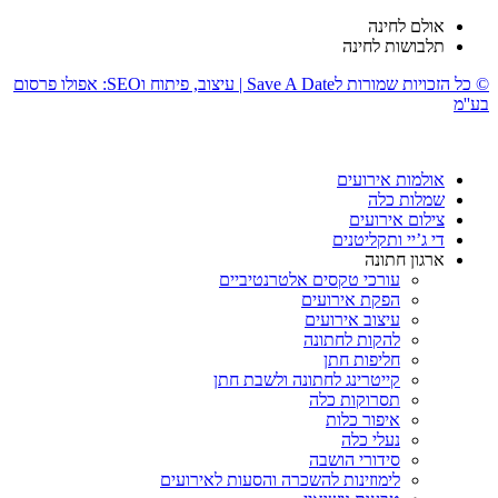
אולם לחינה
תלבושות לחינה
© כל הזכויות שמורות לSave A Date | עיצוב, פיתוח וSEO: אפולו פרסום
בע''מ
אולמות אירועים
שמלות כלה
צילום אירועים
די ג’יי ותקליטנים
ארגון חתונה
עורכי טקסים אלטרנטיביים
הפקת אירועים
עיצוב אירועים
להקות לחתונה
חליפות חתן
קייטרינג לחתונה ולשבת חתן
תסרוקות כלה
איפור כלות
נעלי כלה
סידורי הושבה
לימוזינות להשכרה והסעות לאירועים