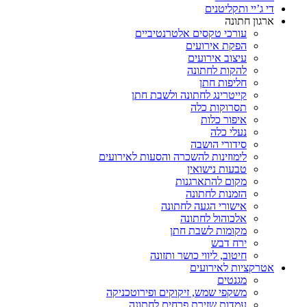
די ג’יי ותקליטנים
ארגון חתונה
עורכי טקסים אלטרנטיביים
הפקת אירועים
עיצוב אירועים
להקות לחתונה
חליפות חתן
קייטרינג לחתונה ולשבת חתן
תסרוקות כלה
איפור כלות
נעלי כלה
סידורי הושבה
לימוזינות להשכרה והסעות לאירועים
טבעות נישואין
מקום להתארגנות
הזמנות לחתונה
אישורי הגעה לחתונה
אלכוהול לחתונה
מקומות לשבת חתן
ירח דבש
חיטוב, ליווי כושר ותזונה
אטרקציות לאירועים
מגנטים
משקפי שמש, זיקוקים ופירוטכניקה
עמדות שזירת פרחים לחתונה