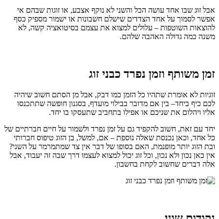
אבל זוג שבו אחד עושה הכל והשני לא נוקף אצבע, או זוגות שבהם אי
אפשר לסמוך על אחד הצדדים שישלם חשבונות או ישמור מספיק כסף
להוצאות השוטפות – עלולים למצוא את עצמם בסיטואציה קשה, לא
משנה כמה גדולה האהבה שלהם.
זמן משותף וזמן נפרד כבני זוג
זוגיות לא אומרת שתהיו כל הזמן כמו דבק, אבל מן הסתם חשוב שיהיה
לכם כיף ביחד– בין אם מדובר בבילוי מועדף, בסגנון חופשה שתתכנסו
אליו ויהלום את שניכם או אפילו בתחביב שתעסקו בו יחד.
יחד עם זאת, חשוב להקפיד גם על זמן נפרד ולשמור על חיים חברתיים של
כל אחד, וכאן נכנסת שאלה נוספת – אם, למשל, בן הזוג טיפוס חברותי
ובת הזוג יותר מופנמת, האם בסופו של דבר אין צד שמתמרמר על השני?
אין כאן נכון ולא נכון, וכל זוג יכול למצוא לעצמו דרך שבה זה יעבוד, אבל
אלה דברים שחשוב לקחת בחשבון.
נקודות שוני