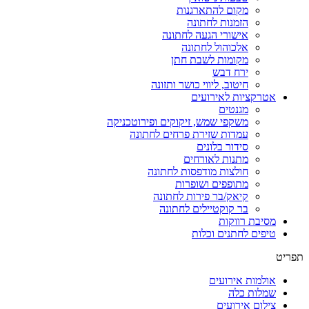
מקום להתארגנות
הזמנות לחתונה
אישורי הגעה לחתונה
אלכוהול לחתונה
מקומות לשבת חתן
ירח דבש
חיטוב, ליווי כושר ותזונה
אטרקציות לאירועים
מגנטים
משקפי שמש, זיקוקים ופירוטכניקה
עמדות שזירת פרחים לחתונה
סידור בלונים
מתנות לאורחים
חולצות מודפסות לחתונה
מתופפים ושופרות
קיאק/בר פירות לחתונה
בר קוקטיילים לחתונה
מסיבת רווקות
טיפים לחתנים וכלות
תפריט
אולמות אירועים
שמלות כלה
צילום אירועים