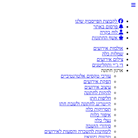
לקבוצת הפייסבוק שלנו
פרסום באתר
לוח בקרה
אשף החתונות
אולמות אירועים
שמלות כלה
צילום אירועים
די ג’יי ותקליטנים
ארגון חתונה
עורכי טקסים אלטרנטיביים
הפקת אירועים
עיצוב אירועים
להקות לחתונה
חליפות חתן
קייטרינג לחתונה ולשבת חתן
תסרוקות כלה
איפור כלות
נעלי כלה
סידורי הושבה
לימוזינות להשכרה והסעות לאירועים
טבעות נישואין