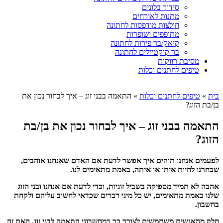
סידור בלונים
מתנות לאורחים
חולצות מודפסות לחתונה
מתופפים ושופרות
קיאק/בר פירות לחתונה
בר קוקטיילים לחתונה
מסיבת רווקות
טיפים לחתנים וכלות
בית
»
טיפים לחתנים וכלות
»
התאמה בבני זוג – איך לבחור נכון את
בן/בת הזוג?
התאמה בבני זוג – איך לבחור נכון את בן/בת
הזוג?
לפעמים אנחנו תוהים איך אפשר לדעת אם האדם שאנחנו אוהבים,
שבחרנו לחיות איתו או איתה, באמת מתאימים לנו.
אהבה לא תמיד מספיקה בשביל זוגיות, וכדי לדעת אם אנחנו ובני הזוג
שלנו באמת מתאימים, יש כל מיני דברים שכדאי לחשוב עליהם ולקחת
בחשבון.
חלק מהאנשים משתמשים לצורך כך במחשבוני התאמה לבני זוג. האם זה