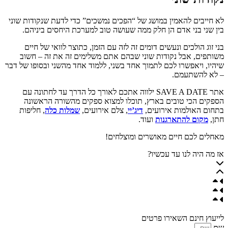
לא חייבים להאמין במושג של “הפכים נמשכים” כדי לדעת שנקודות שוני
בין שני בני אדם הן חלק ממה שעושה טוב למערכת היחסים ביניהם.
בני זוג הולכים ונעשים דומים זה לזה עם הזמן, כתוצר לוואי של חיים
משותפים, אבל נקודות שוני שבהם אתם משלימים זה את זה – חשוב
שיהיו, ויאפשרו לכם לתמוך אחד בשני, ללמוד אחד מהשני ובסופו של דבר
– לא להשתעמם.
אתר SAVE A DATE ילווה אתכם לאורך כל הדרך עד לחתונה עם
הספקים הכי טובים בארץ, תוכלו למצוא ספקים מהשורה הראשונה
בתחום האולמות אירועים,
דיג’יי
, צלם אירועים,
שמלות כלה
, חליפות
חתן,
מקום להתארגנות
ועוד.
מאחלים לכם חיים מאושרים ומוצלחים!
אז מה היה לנו עד עכשיו?
לייעוץ חינם השאירו פרטים
שם