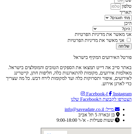
טלפון
תאריך
היכן
אני מאשר את מדיניות הפרטיות
אני מאשר את מדיניות הפרטיות
שליחה
פורטל האירועים המקיף בישראל
באתר סייב אה דייט תמצאו את הספקים הטובים והמומלצים בישראל.
מאולמות אירועים, מקומות להתארגנות כלה, חליפות חתן, קייטרינג
לאירועים, איפור ותסרוקות כלה ועד למקומות לירח דבש. כל מה שצריך
כדי לארגן אירוע.
Facebook-f
Instagram
הצטרפו לקבוצת הFacebook שלנו
מייל: info@saveadate.co.il
בן זבארה 5 תל אביב
שעות פעילות - א'-ו' 9:00-18:00