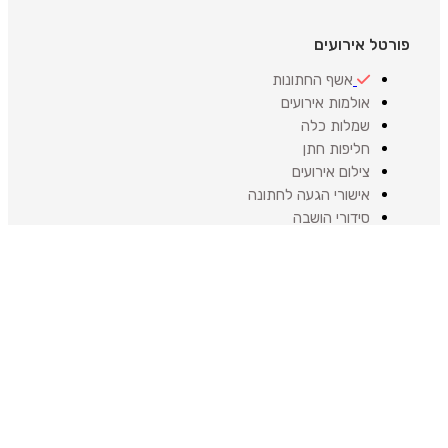
פורטל אירועים
אשף החתונות
אולמות אירועים
שמלות כלה
חליפות חתן
צילום אירועים
אישורי הגעה לחתונה
סידורי הושבה
ארגון חתונה
די ג'יי
מפיקי אירועים
איפור כלות
לימוזינה והסעות
טבעות נישואין
קייטרינג לאירועים
עיצוב אירועים