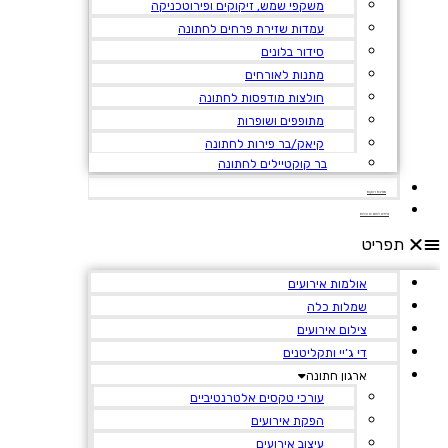
משקפי שמש, זיקוקים ופירוטכניקה
עמדות שזירת פרחים לחתונה
סידור בלונים
מתנות לאורחים
חולצות מודפסות לחתונה
מתופפים ושופרות
קיאק/בר פירות לחתונה
בר קוקטיילים לחתונה
מסיבת רווקות
טיפים לחתנים וכלות
תפריט
אולמות אירועים
שמלות כלה
צילום אירועים
די ג’יי ותקליטנים
ארגון חתונה
עורכי טקסים אלטרנטיביים
הפקת אירועים
עיצוב אירועים