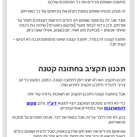
מחשבה ושאתם מכירים את כל המוזמנים שלכם.
זה מצוין, ויבטיח שאתם באמת רוצים את נוכחותם של כל האורחים.
מצד שני, זה גם אומר שאתם לא יכולים להרשות לעצמכם לוותר על
אורחים, ולכן כדאי לבחור מועד (ומיקום גיאוגרפי) שיהיה נוח לכמה
שיותר אנשים – מבחינת מזג אוויר, יום בשבוע, אפילו שעה ביום.
חתונה קטנה זה בסדר, חתונה קטנה שחצי מהמוזמנים בה לא הגיעו –
קצת חבל.
תכנון תקציב בחתונה קטנה
תכנון תקציב הוא לא יוצא דופן לחתונה קטנה, כמובן. כמעט כל זוג
צריך להגדיר ולתכנן תקציב לאירוע שלו.
אבל בחתונה קטנה לתכנון תקציב יש חשיבות גדולה עוד יותר.
כדי לא לחרוג מסכום המוקצב רצוי למצוא
דיג’יי
, צלם,
מקום
להתארגנות
ועוד במחירים אטרקטיביים.
נכון, לא יפה לדבר על זה, אבל בסופו של דבר, אנחנו סומכים על מתנות
מהאורחים.
אם אתם מכירים את האורחים שלכם באמת, סביר להניח שאתם יכולים
לשער מראש מי יכול יותר ומי פחות, ומי יביא יותר ומי פחות.