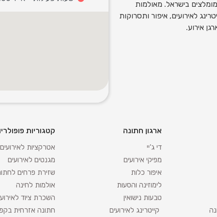
ומלצים בישראל. מאולמות
רינג לאירועים, איפור ותסרוקות
גן אירוע.
ארגון חתונה
קטגוריות פופולריו
די ג'יי
אטרקציות לאירועים
מפיקי אירועים
מגנטים לאירועים
איפור כלות
שזירת פרחים לחתונ
לימוזינה והסעות
אולמות לחינה
טבעות נישואין
השכרת ציוד לאירועי
נה
קייטרינג לאירועים
חתונה אזרחית בקפר