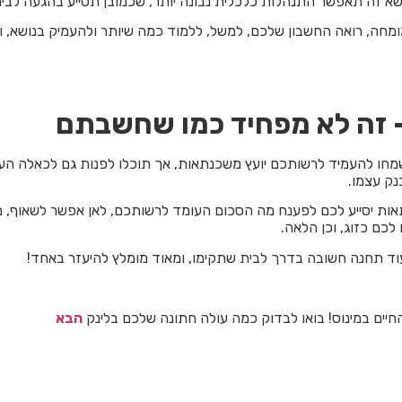
א זה תאפשר התנהלות כלכלית נבונה יותר, שכמובן תסייע בהגעה לבי
ומחה, רואה החשבון שלכם, למשל, ללמוד כמה שיותר ולהעמיק בנושא, 
זה לא מפחיד כמו שחשבתם
שמחו להעמיד לרשותכם יועץ משכנתאות, אך תוכלו לפנות גם לכאלה הע
ק עצמו.
תאות יסייע לכם לפענח מה הסכום העומד לרשותכם, לאן אפשר לשאוף, 
כם כזוג, וכן הלאה.
וד תחנה חשובה בדרך לבית שתקימו, ומאוד מומלץ להיעזר באחד!
חיים במינוס! בואו לבדוק כמה עולה חתונה שלכם בלינק
הבא