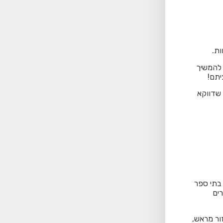
ת.
 להמשיך
יתם!
 שדווקא
בתי ספר
ים
ור מראש,