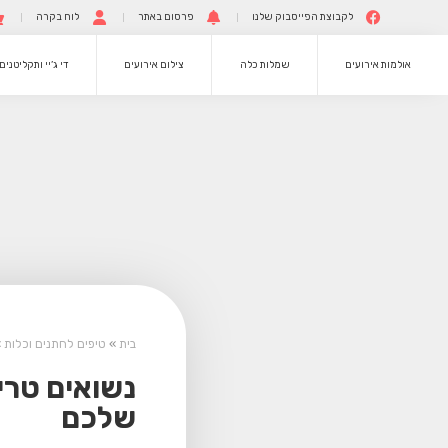
לקבוצת הפייסבוק שלנו
פרסום באתר
לוח בקרה
אולמות אירועים
שמלות כלה
צילום אירועים
די ג’יי ותקליטנים
בית
»
טיפים לחתנים וכלות
»
נשואים טרי
שלכם