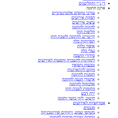
די ג’יי ותקליטנים
ארגון חתונה
עורכי טקסים אלטרנטיביים
הפקת אירועים
עיצוב אירועים
להקות לחתונה
חליפות חתן
קייטרינג לחתונה ולשבת חתן
תסרוקות כלה
איפור כלות
נעלי כלה
סידורי הושבה
לימוזינות להשכרה והסעות לאירועים
טבעות נישואין
מקום להתארגנות
הזמנות לחתונה
אישורי הגעה לחתונה
אלכוהול לחתונה
מקומות לשבת חתן
ירח דבש
חיטוב, ליווי כושר ותזונה
אטרקציות לאירועים
מגנטים
משקפי שמש, זיקוקים ופירוטכניקה
עמדות שזירת פרחים לחתונה