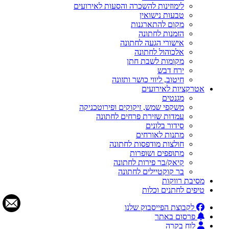
לימוזינות להשכרה והסעות לאירועים
טבעות נישואין
מקום להתארגנות
הזמנות לחתונה
אישורי הגעה לחתונה
אלכוהול לחתונה
מקומות לשבת חתן
ירח דבש
חיטוב, ליווי כושר ותזונה
אטרקציות לאירועים
מגנטים
משקפי שמש, זיקוקים ופירוטכניקה
עמדות שזירת פרחים לחתונה
סידור בלונים
מתנות לאורחים
חולצות מודפסות לחתונה
מתופפים ושופרות
קיאק/בר פירות לחתונה
בר קוקטיילים לחתונה
מסיבת רווקות
טיפים לחתנים וכלות
לקבוצת הפייסבוק שלנו
פרסום באתר
לוח בקרה