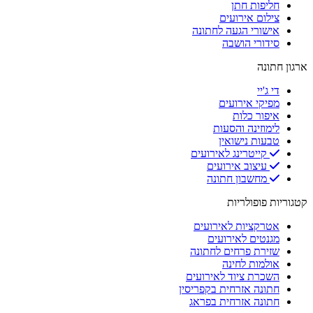
חליפות חתן
צילום אירועים
אישורי הגעה לחתונה
סידורי הושבה
ארגון חתונה
די ג'יי
מפיקי אירועים
איפור כלות
לימוזינה והסעות
טבעות נישואין
קייטרינג לאירועים
עיצוב אירועים
מחשבון חתונה
קטגוריות פופולריות
אטרקציות לאירועים
מגנטים לאירועים
שזירת פרחים לחתונה
אולמות לחינה
השכרת ציוד לאירועים
חתונה אזרחית בקפריסין
חתונה אזרחית בפראג