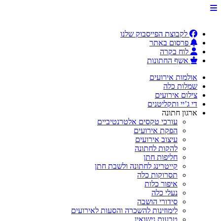
לקבוצת הפייסבוק שלנו
פרסום באתר
לוח בקרה
אשף החתונות
אולמות אירועים
שמלות כלה
צילום אירועים
די ג’יי ותקליטנים
ארגון חתונה
עורכי טקסים אלטרנטיביים
הפקת אירועים
עיצוב אירועים
להקות לחתונה
חליפות חתן
קייטרינג לחתונה ולשבת חתן
תסרוקות כלה
איפור כלות
נעלי כלה
סידורי הושבה
לימוזינות להשכרה והסעות לאירועים
טבעות נישואין