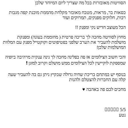
הסוויטות מאובזרות בכל מה שצריך ליום המיוחד שלכן
כסאות בר, מראות, מטבח מאובזר מקלחת מהממת מוכנת קפה מגבות
רכות, חלוקים מפנקים, תמרוקים ועוד
הכל מעוצב חדיש נקי ומפנק !!
מחוץ לסוויטה מחכה לך בריכה פרטית ( מחוממת בעונה) ומפנקת
מושלמת להעביר את הערב שלפני בפטיפוטים וקוקטייל מפנק עם המלוות
המושלמות שלכן!
והכי חשוב הצילומים אז פה בפלינה מחכה לך גינה ענקית מרהיבה ביופיה
שמספקת לוקיישין לכל הצילומים ממש מושלם וקרוב למזגן ❗️
בנוסף יש במתחם בריכת שחיה גדולה שבקיץ ניתן גם בה להעביר שעה
קלה עם החברות להצטלם ולהנות
מחכים לכם פה באהבה ♥️





5/5
נטע