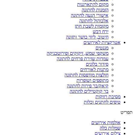
מקום להתארגנות
הזמנות לחתונה
אישורי הגעה לחתונה
אלכוהול לחתונה
מקומות לשבת חתן
ירח דבש
חיטוב, ליווי כושר ותזונה
אטרקציות לאירועים
מגנטים
משקפי שמש, זיקוקים ופירוטכניקה
עמדות שזירת פרחים לחתונה
סידור בלונים
מתנות לאורחים
חולצות מודפסות לחתונה
מתופפים ושופרות
קיאק/בר פירות לחתונה
בר קוקטיילים לחתונה
מסיבת רווקות
טיפים לחתנים וכלות
תפריט
אולמות אירועים
שמלות כלה
צילום אירועים