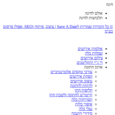
חינה
אולם לחינה
תלבושות לחינה
© כל הזכויות שמורות לSave A Date | עיצוב, פיתוח וSEO: אפולו פרסום
בע''מ
אולמות אירועים
שמלות כלה
צילום אירועים
די ג’יי ותקליטנים
ארגון חתונה
עורכי טקסים אלטרנטיביים
הפקת אירועים
עיצוב אירועים
להקות לחתונה
חליפות חתן
קייטרינג לחתונה ולשבת חתן
תסרוקות כלה
איפור כלות
נעלי כלה
סידורי הושבה