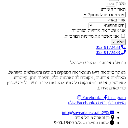
טלפון
תאריך האירוע
אזור בארץ
אני מאשר את מדיניות הפרטיות
אני מאשר את מדיניות הפרטיות
שליחה
052-9172433
052-9172433
פורטל האירועים המקיף בישראל
באתר סייב אה דייט תמצאו את הספקים הטובים והמומלצים בישראל.
מאולמות אירועים, מקומות להתארגנות כלה, חליפות חתן, קייטרינג
לאירועים, איפור ותסרוקות כלה ועד למקומות לירח דבש. כל מה שצריך
כדי לארגן אירוע.
Facebook-f
Instagram
הצטרפו לקבוצת הFacebook שלנו
מייל: info@saveadate.co.il
בן זבארה 5 תל אביב
שעות פעילות - א'-ו' 9:00-18:00