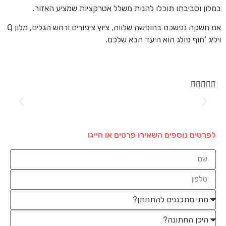
במלון וסביבתו תוכלו להנות משלל אטרקציות שמציע האזור.
אם חשקה נפשכם בחופשה שלווה, ציוץ ציפורים ורחש הגלים, מלון Q
ויליג ‘חוף פולג הוא היעד הבא שלכם.
עינב כהן





מקום נחמד מאוד וקרוב לים!! מתאים מאוד לשבתות משפחתיות.
מומלץ בחום!
לפרטים נוספים השאירו פרטים או חייגו