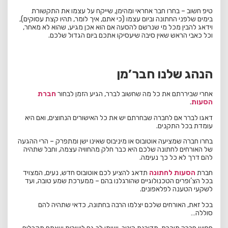
טיפ חשוב – בחרו חבר אחראי ומהימן, שייקח על עצמו את התקשורת
בימים שלפני החתונה וביום עצמו (כי אתם, איך לומר, תהיו קצת עסוקים),
וידאג להבין מכל מי שנרשם להסעה אם הוא אכן מגיע, שהוא לא מאחר,
וכל כאבי הראש שאין סיבה שיעסיקו אתכם ביום הגדול שלכם.
הנהג שלנו חבר’מן
אחרי שביררתם את כל מה שחשוב לברר, הגיע הזמן לבחור
חברת
הסעות
.
דאגו לברר אם לחברה שבחרתם יש את כל האישורים הנחוצים, ואם היא
עומדת בכל התקנים.
בחרו חברה שמציעה אוטובוס או מיניבוס שאינו ישן ומתפרק – הרי ההגעה
של האורחים לחתונה שלכם היא כבר חלק מהחוויה עצמה, וחבל שתהיה
להם דרך לא כל כך נעימה.
חברת
הסעות לחתונה
תדאג להציע לכם אוטובוס חדש, נעים, המצויד
בכל הצ’ופרים הטכנולוגיים שהורגלנו בהם – ממערכת שמע טובה, ועד
לשקעי הטענה לפלאפונים.
בכל זאת, האורחים שלכם יצלמו הרבה בחתונה, כדאי שתהיה להם
סוללה…