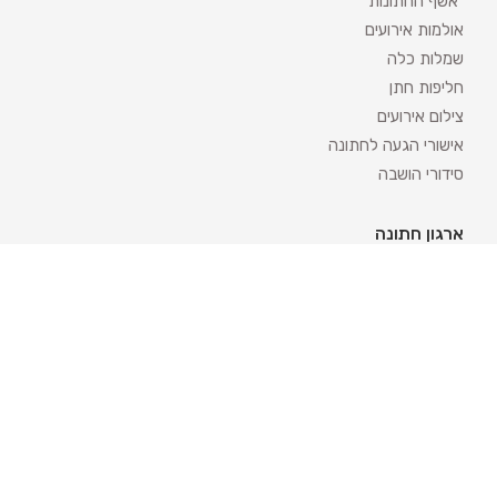
אשף החתונות
אולמות אירועים
שמלות כלה
חליפות חתן
צילום אירועים
אישורי הגעה לחתונה
סידורי הושבה
ארגון חתונה
די ג'יי
מפיקי אירועים
איפור כלות
לימוזינה והסעות
טבעות נישואין
קייטרינג לאירועים
עיצוב אירועים
מחשבון חתונה