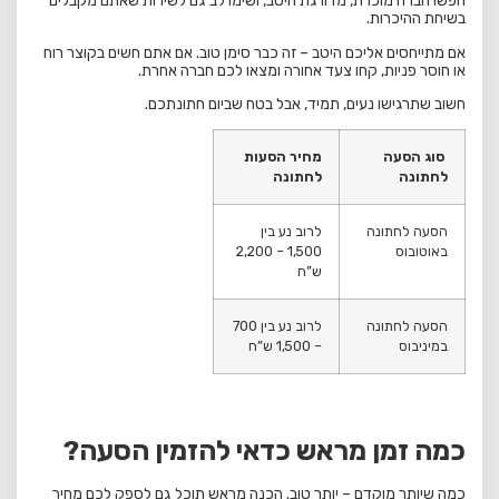
חפשו חברה מוכרת, מדורגת היטב, ושימו לב גם לשירות שאתם מקבלים
בשיחת ההיכרות.
אם מתייחסים אליכם היטב – זה כבר סימן טוב. אם אתם חשים בקוצר רוח
או חוסר פניות, קחו צעד אחורה ומצאו לכם חברה אחרת.
חשוב שתרגישו נעים, תמיד, אבל בטח שביום חתונתכם.
סוג הסעה
מחיר הסעות
לחתונה
לחתונה
הסעה לחתונה
לרוב נע בין
באוטובוס
1,500 – 2,200
ש”ח
הסעה לחתונה
לרוב נע בין 700
במיניבוס
– 1,500 ש”ח
כמה זמן מראש כדאי להזמין הסעה?
כמה שיותר מוקדם – יותר טוב. הכנה מראש תוכל גם לספק לכם מחיר