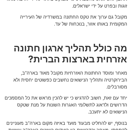
זוגות ובפרט על ידי ישראלים.
מקובל גם ערוך את טקס החתונה במשרדיה של העירייה
המקומית באותו אזור, בנוכחות של עד.
מה כולל תהליך ארגון חתונה
אזרחית בארצות הברית?
מאחר ומוסד החתונות האזרחיות מקובל מאוד בארה”ב,
הבירוקרטיה ותהליך הנישואים נחשבים כפשוטים יחסית ולא
מסורבלים.
יחד עם זאת, חשוב להדגיש כי יש להכין מראש את כל המסמכים
הדרושים ולדאוג לתשלומי האגרות השונות על מנת שטקס
הנישואים לא יתעכב.
בנוסף, יש להחליט מבעוד מועד באיזה מקום בארה”ב מעוניינים
להתחתן, מאחר והדרישות בין היעדים השונים בארה”ב עשויות