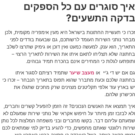
איך סוגרים עם כל הספקים
בדקה התשעים?
זכרו כי תעשיית החתונות בישראל היא מעין אימפריה מקומית, ולכן
מבחר נותני השירות העומד לרשותכם, גם שבועות בודדים לפני
התאריך, הוא ענק. למעשה כמעט ואין דוכן או גימיק שתרצו לשלב
בחתונה שלא תצליחו לתאם איתו את השירות לתאריך הרצוי –
ותופתעו לגלות כי המחירים אינם בהכרח תמיד גבוהים.
גם אם יש די ג’יי או
מעצב שיער
שתמיד רציתם לסגור איתו
בחתונה שלכם וכעת מתברר שהוא תפוס בתאריך הנבחר – זכרו כי
יש בארץ עוד אלפי תקליטנים מצוינים שרק מחכים שתגלו את
הכישרון שלהם.
איך תמצאו את האנשים הנכונים? זה הזמן להפעיל קשרים וחברים,
ולא לבזבז זמן מיותר על חיפוש אקראי של נותני שירות שמעולם לא
שמעתם עליהם דבר. בקשו מחברים ובני משפחה המלצות לכל נותן
שירות רלוונטי שאתם מחפשים, כדי להגיע בדיוק למי שמתאים לכם
ובזמן הקצר ביותר. בשל העובדה כי חתונה ברגע האחרון היא