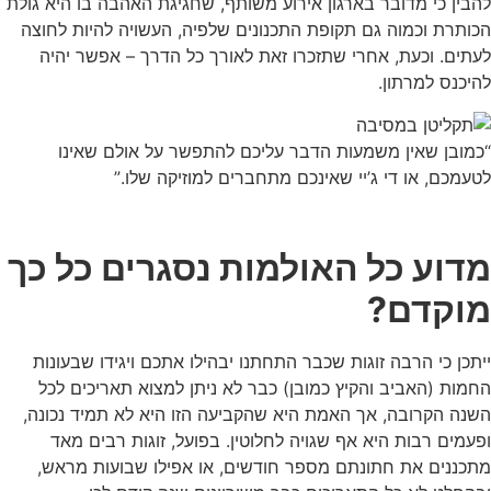
להבין כי מדובר בארגון אירוע משותף, שחגיגת האהבה בו היא גולת
הכותרת וכמוה גם תקופת התכנונים שלפיה, העשויה להיות לחוצה
לעתים. וכעת, אחרי שתזכרו זאת לאורך כל הדרך – אפשר יהיה
להיכנס למרתון.
“כמובן שאין משמעות הדבר עליכם להתפשר על אולם שאינו
לטעמכם, או די ג’יי שאינכם מתחברים למוזיקה שלו.”
מדוע כל האולמות נסגרים כל כך
מוקדם?
ייתכן כי הרבה זוגות שכבר התחתנו יבהילו אתכם ויגידו שבעונות
החמות (האביב והקיץ כמובן) כבר לא ניתן למצוא תאריכים לכל
השנה הקרובה, אך האמת היא שהקביעה הזו היא לא תמיד נכונה,
ופעמים רבות היא אף שגויה לחלוטין. בפועל, זוגות רבים מאד
מתכננים את חתונתם מספר חודשים, או אפילו שבועות מראש,