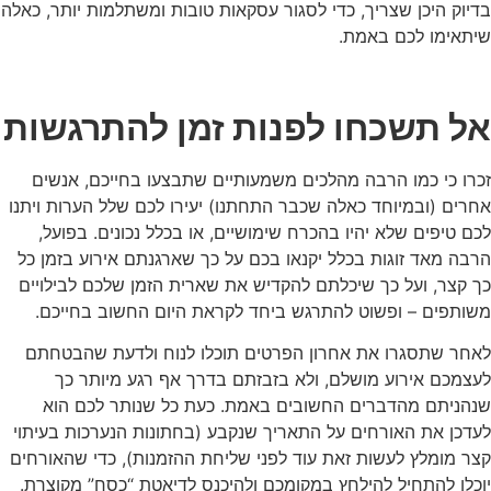
בדיוק היכן שצריך, כדי לסגור עסקאות טובות ומשתלמות יותר, כאלה
שיתאימו לכם באמת.
אל תשכחו לפנות זמן להתרגשות
זכרו כי כמו הרבה מהלכים משמעותיים שתבצעו בחייכם, אנשים
אחרים (ובמיוחד כאלה שכבר התחתנו) יעירו לכם שלל הערות ויתנו
לכם טיפים שלא יהיו בהכרח שימושיים, או בכלל נכונים. בפועל,
הרבה מאד זוגות בכלל יקנאו בכם על כך שארגנתם אירוע בזמן כל
כך קצר, ועל כך שיכלתם להקדיש את שארית הזמן שלכם לבילויים
משותפים – ופשוט להתרגש ביחד לקראת היום החשוב בחייכם.
לאחר שתסגרו את אחרון הפרטים תוכלו לנוח ולדעת שהבטחתם
לעצמכם אירוע מושלם, ולא בזבזתם בדרך אף רגע מיותר כך
שנהניתם מהדברים החשובים באמת. כעת כל שנותר לכם הוא
לעדכן את האורחים על התאריך שנקבע (בחתונות הנערכות בעיתוי
קצר מומלץ לעשות זאת עוד לפני שליחת ההזמנות), כדי שהאורחים
יוכלו להתחיל להילחץ במקומכם ולהיכנס לדיאטת “כסח” מקוצרת.