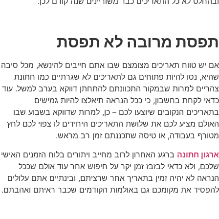
ובהחלט לא כל התאריכים כבר משוריינים שנה קודם לכן.
תפסת מרובה לא תפסת
אם יש טווח תאריכים מצומצם שבו אתם חייבים להינשא, מכל סיבה
שהיא, נסו להיות פתוחים גם לתאריכים לא שגרתיים כמו חתונת
צהריים למרות שבמקור התכוונתם להתחתן דווקא בערב למשל. עוד
כדאי לקחת בחשבון, כי ככל הנראה תיאלצו להיות גמישים
בתאריכים הנקובים שיוצעו לכם – כן, למרות שדווקא בשבוע שבו
האולם מציע לכם את שלושת התאריכים היחידים לו צפוי לכם לחץ
מטורף בעבודה, או טיסה שתכננתם זמן רב מראש.
ארגון חתונה
ברגע האחרון לרוב מחייב ויתורים בלוח הזמנים האישי
שלכם, ולא כדאי לבזבז זמן יקר על חיפוש אחר עוד אולם שככל
הנראה לא יהיה זמין בתאריך אחר שרציתם, ובינתיים אתם עלולים
להפסיד את מקומכם גם באולמות הקודמים שכבר ראיתם ואהבתם.