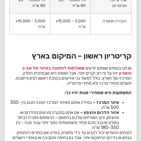
וקייטרינג
80 ש”ח
80 ש”ח
הגברה ותאורה
3,000 – 15,000+
3,000 – 15,000+
ש”ח
ש”ח
קריטריון ראשון – המיקום בארץ
אנחנו בטוחים שאתם יודעים
שאולמות לחתונה באזור תל אביב
והשרון
יהיו על פי רוב יקרים יותר, אבל האמת היא שבמרבית החלק
המרכזי של הארץ, כולל למשל גני אירועים בקרבת ראשון לציון ורחובות,
תשלמו מחירי מרכז ולא מחירי פריפריה.
המשמעות היא שמחירי מנות יהיו כך:
אזור המרכז –
במידה ואתם מאיזור המרכז המנה תנוע בין 300-
500 ש”ח.
אזור הדרום והצפון –
אם אתם במקרה מגיעים מהדרום או
מהצפון, ורוב האורחים שלכם בהתאם – הרווחתם ותוכלו לבחור
באולם שיגבה מכם מחיר משמעותית נמוך יותר עבור מנה – בין
180-350 ש”ח.
לעיתים ההפרש יכול להגיע עד כדי מחצית, בפרט אם בוחרים להתחתן
בצפון או בדרום הרחוקים יותר, אבל גם בחיפה והסביבה או באזורי ירושלים