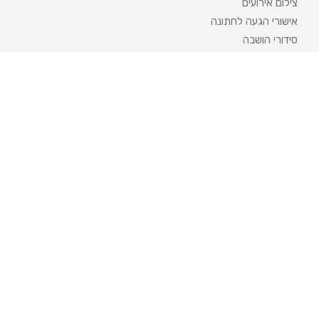
צילום אירועים
אישורי הגעה לחתונה
סידורי הושבה
ארגון חתונה
די ג'יי
מפיקי אירועים
איפור כלות
לימוזינה והסעות
טבעות נישואין
קייטרינג לאירועים
עיצוב אירועים
מחשבון חתונה
קטגוריות פופולריות
אטרקציות לאירועים
מגנטים לאירועים