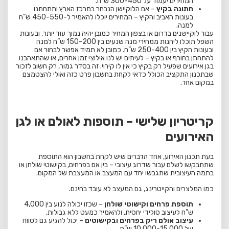
המחירים יעמוד על 300-450 ש”ח.
חתונה בקיץ
– אם הלוקיישן הנבחר במרכז הארץ ותתחתנו
בעונות האביב והקיץ – המחירים יוכלו להאמיר ל-450-550 ש”ח
למנה.
עבור לוקיישנים בדרום או בצפון המחיר כמובן יהיה נמוך עוד יותר, ובעונות
השפל תוכלו ליהנות ממחירי מנה שנעים בין 150-200 ש”ח למנה
ובעונות הקיץ בין 250-400 ש”ח. כמובן לא תמיד אפשר לבחור אם
להתחתן בחורף או בקיץ – לעיתים יש לנו אילוצי זמן אחרים, או שהתאהבנו
בגן אירועים שפעיל רק בקיץ כי אין לו קירוי. זה בסדר גמור, רק חשוב לזכור
שבתכנון התקציב הכולל כדאי לקחת בחשבון פרט כזה ואולי להצטמצם
במקום אחר.
קריטריון שלישי – תוספות לאולם או לגן
האירועים
בעת תכנון האירוע, אחד הדברים שיש לקחת בחשבון הוא התוספת
שתתבקשו לשלם עבור שדרוג עיצובי – בין אם בפרחים, בקישוטי שולחן או
בתמה העיצובית שתגבשו יחד עם המעצב או המעצבת של המקום.
כמו המלצרים והקייטרינג, גם המעצב לא עובד בחינם.
תוספת פרחים וקישוטי שולחן
– שכזו יכולה לנוע בין 4,000
ש”ח לעיצוב סולידי יחסית, ולהאמיר כמעט ללא גבולות.
עיצוב אולם ריק בפרחים ובקישוטים
– יכול להגיע גם לטווח
של 10,000-15,000 ש”ח.