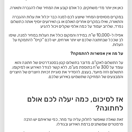
כאן אין יותר מדי משחקים, כל אולם קובע את המחיר שלו להגברה ותאורה.
במקרים מסוימים המחיר שיוצע לכם למנה כבר יכלול את עלות ההגברה
והתאורה, ואילו במקרים אחרים האולם או גן האירועים יוסיף אותה כתשלום
נפרד, שלרוב יעמוד על כמה אלפי שקלים ויכול להגיע
אפילו ל-10,000 ש”ח. במידה והמקום כולל את העלות במחיר למנה, שימו
לב שככל שבחתונה שלכם יש יותר אורחים, יש לכם “קייס” להתמקח על
העלות.
על מה אין אפשרות להתמקח?
על התשלום לאקו”ם. מדובר בתשלום קטן בסטנדרטים של חתונה והוא
עומד על 300 ש”ח בתוספת מע”מ, ללא קשר לגודל האירוע או למיקומו.
התשלום הזה מיועד, בעצם, להסדיר את סוגיית זכויות היוצרים של היוצרים
והמבצעים של המוזיקה שתשמיעו באירוע שלכם.
אז לסיכום, כמה יעלה לכם אולם
לחתונה?
זאת שאלה שאפשר לחלוק עליה עד מחר, כפי שראיתם יש הרבה
פרמטרים שמשתנים ברמת האירוע ובגודלו.