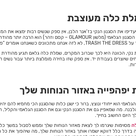
לת כלה מעוצבת
יפו את הסגנון הנקי בז’אנר הלבן, אין ספק שנשים רבות ימצאו את המ
עבורם בסגנון הגלאם. הסגנון הגלאמי (מלשון GLAMOUR – קסם וזהר) הוא הרבה יו
רים “פחות נקי”.
 נקי, הכוונה היא לכך שברוב המקרים, שמלת כלה גלאם תגיע מהודרת 
ים שיוצרים בעבודת יד. אין ספק שזו בחירה מומלצת ביותר עבור נשים
יפהפייה באזור הנוחות שלך
לאמי הוא ייחודי ונוצץ, ברור כי ישנן כלות שהסגנון הכי מחמיא להם יהיה
בנה. מה שמאפיין גם את הסגנון הנקי וגם את הסגנון הגלאמי והקליל, הו
 היום החשוב בחייך.
ה
מסוימות שיגרמו לך לצאת מאזור הנוחות שלך וממש לסבול במשך כל 
בדרך כלל דווקא ישמרו אותך באזור הנוחות שלך, מה שיהפוך את כל ה