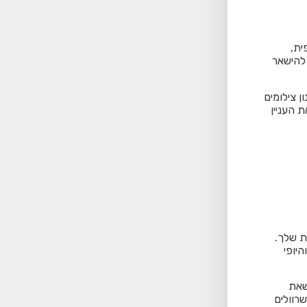
ית,
 להישאר
ן צילומים
 העניין
ת שלך.
יופי
שאת
רוולים