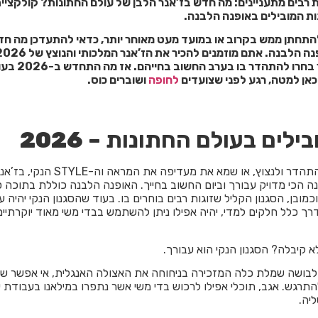
להתחתן ממש בקרוב או במועד מעט מאוחר יותר, כדאי להתעדכן מה ח
הלבן, שזוגו רבים כבר בחרו להתהדר בו בערב ה
אן למטה, רגע לפני שצועדים
לחופה
ושוברים כוס.
בילים בעולם החתונות –
2026
בין אם את מתכננת להתהדר ולנצוץ, או שמא את מעדיפה את המ
 הכי מדויק עבורך וביום החשוב בחייך. האופנה הלבנה כוללת בתוכה ס
וכמובן, הסגנון הקליל שזוגות רבים בוחרים בו. בעוד שהסגנון הנקי יהיה ע
רך כלל חלקים למדי, יהיה אפילו ניתן להשתמש בבדי משי מאוד יוקרתיים
א קיבלה? הסגנון הנקי הוא עבורך.
בושה שמלת כלה המזכירה בניחוחה את האצולה האנגלית, אי אפשר ש
תרגש. אגב, תוכלי אפילו לרכוש בדי משי אשר נתפרו במילאנו בעבודת י
יה.