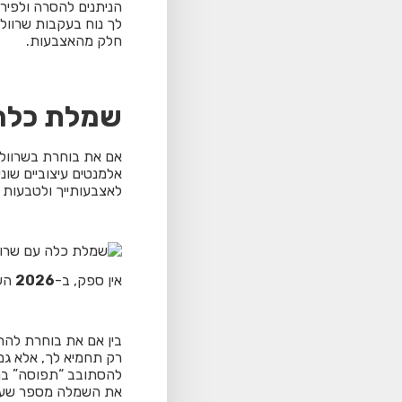
הניתנים להסרה ולפירו
לך נוח בעקבות שרוול
חלק מהאצבעות.
שמלת כלה 
אם את בוחרת בשרוולי
אלמנטים עיצוביים שונ
לאצבעותייך ולטבעות ש
אין ספק, ב-
2026
העי
בין אם את בוחרת להת
רק תחמיא לך, אלא גם
להסתובב “תפוסה” במה
את השמלה מספר שעות